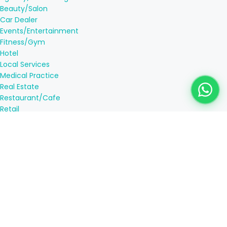
Beauty/Salon
Car Dealer
Events/Entertainment
Fitness/Gym
Hotel
Local Services
Medical Practice
Real Estate
Restaurant/Cafe
Retail
LEGAL INFORMATION
Terms & Conditions
Payment Methods
Prywatność
Wysyłka i dostawa
Unieważnienie
Legal Information
Często zadawane pytania