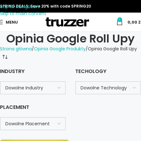
Skip to navigation
SPRING DEALS: Save 20% with code SPRING20
Skip to main content
0
MENU
0,00
Z
Opinia Google Roll Upy
Strona główna
Opinia Google Produkty
Opinia Google Roll Upy
INDUSTRY
TECHOLOGY
PLACEMENT