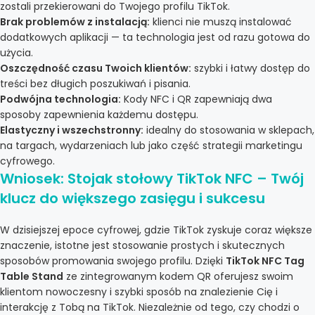
zostali przekierowani do Twojego profilu TikTok.
Brak problemów z instalacją:
klienci nie muszą instalować
dodatkowych aplikacji — ta technologia jest od razu gotowa do
użycia.
Oszczędność czasu Twoich klientów:
szybki i łatwy dostęp do
treści bez długich poszukiwań i pisania.
Podwójna technologia:
Kody NFC i QR zapewniają dwa
sposoby zapewnienia każdemu dostępu.
Elastyczny i wszechstronny:
idealny do stosowania w sklepach,
na targach, wydarzeniach lub jako część strategii marketingu
cyfrowego.
Wniosek: Stojak stołowy TikTok NFC – Twój
klucz do większego zasięgu i sukcesu
W dzisiejszej epoce cyfrowej, gdzie TikTok zyskuje coraz większe
znaczenie, istotne jest stosowanie prostych i skutecznych
sposobów promowania swojego profilu. Dzięki
TikTok NFC Tag
Table Stand
ze zintegrowanym kodem QR oferujesz swoim
klientom nowoczesny i szybki sposób na znalezienie Cię i
interakcję z Tobą na TikTok. Niezależnie od tego, czy chodzi o