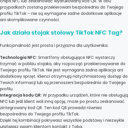
chipa NFC lub zeskanować wydrukowany kod QR. W obu
przypadkach zostaną przekierowani bezpośrednio do Twojego
profilu TikTok – nie są wymagane żadne dodatkowe aplikacje
ani skomplikowane czynności.
Jak działa stojak stołowy TikTok NFC Tag?
Funkcjonalność jest prosta i przyjazna dla użytkownika:
Technologia NFC:
Smartfony obsługujące NFC wystarczy
trzymać w pobliżu stojaka, aby rozpocząć przekierowywanie do
Twojego profilu TikTok. Nie jest wymagana żadna aplikacja ani
dodatkowy sprzęt. Klienci otrzymują natychmiastowy dostęp do
Twoich informacji lub są przenoszeni bezpośrednio do Twojego
profilu.
Integracja kodu QR:
W przypadku urządzeń, które nie obsługują
NFC lub jeśli klient woli inną opcję, może po prostu zeskanować
zintegrowany kod QR. Ten kod QR prowadzi również
bezpośrednio do Twojego profilu TikTok.
Dzięki tej kombinacji pokrywasz wszystkie podstawy i niezwykle
ułatwiasz swoim klientom kontakt z Tobą.