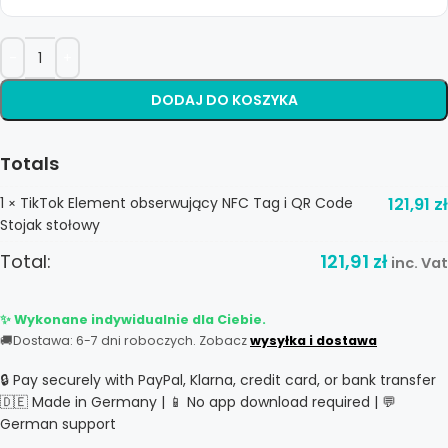
DODAJ DO KOSZYKA
Totals
1
TikTok Element obserwujący NFC Tag i QR Code
121,91
zł
×
Stojak stołowy
Total:
121,91
zł
inc. Vat
✨ Wykonane indywidualnie dla Ciebie.
🚚
Dostawa: 6-7 dni roboczych. Zobacz
wysyłka i dostawa
🔒 Pay securely with PayPal, Klarna, credit card, or bank transfer
🇩🇪 Made in Germany | 📱 No app download required | 💬
German support