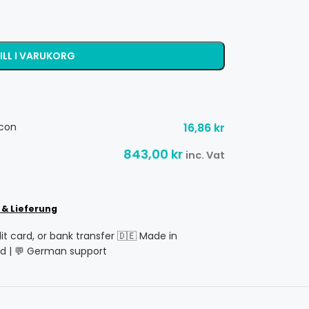
ILL I VARUKORG
Icon
16,86
kr
843,00
kr
inc. Vat
 & Lieferung
dit card, or bank transfer 🇩🇪 Made in
d | 💬 German support