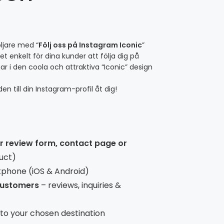
öljare med “
Följ oss på Instagram Iconic
”
et enkelt för dina kunder att följa dig på
i den coola och attraktiva “Iconic” design
 till din Instagram-profil åt dig!
ur review form, contact page or
uct)
tphone (iOS & Android)
 customers
– reviews, inquiries &
t to your chosen destination