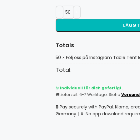
LÄGG T
Totals
50
Följ oss på Instagram Table Tent 
×
Total:
✨ Individuell für dich gefertigt.
🚚
Lieferzeit: 6-7 Werktage. Siehe
Versand
🔒 Pay securely with PayPal, Klarna, cre
Germany | 📱 No app download require