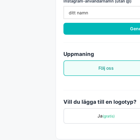
Instagram-användarnamn (utan @)
Gene
Uppmaning
Följ oss
Vill du lägga till en logotyp?
Ja
(gratis)