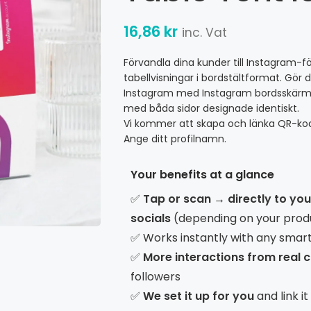
16,86
kr
inc. Vat
Förvandla dina kunder till Instagram-f
tabellvisningar i bordstältformat. Gör d
Instagram med Instagram bordsskärmar 
med båda sidor designade identiskt.
Vi kommer att skapa och länka QR-koden
Ange ditt profilnamn.
Your benefits at a glance
✅
Tap or scan → directly to yo
socials
(depending on your prod
✅ Works instantly with any smar
✅
More interactions from real
followers
✅
We set it up for you
and link i