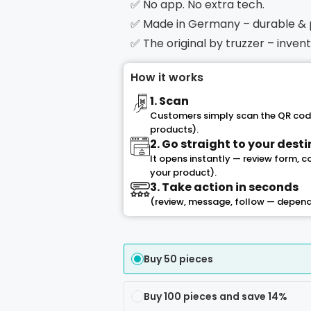
✅ No app. No extra tech.
✅ Made in Germany – durable &
✅ The original by truzzer – inve
How it works
1. Scan
Customers simply scan the QR code
products).
2. Go straight to your dest
It opens instantly — review form, 
your product).
3. Take action in seconds
(review, message, follow — depend
Buy 50 pieces
Buy 100 pieces and save 14%