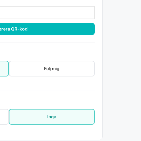
rera QR-kod
Följ mig
Inga