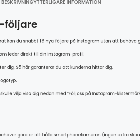
BESKRIVNING
YTTERLIGARE INFORMATION
-följare
rmat kan du snabbt få nya följare på Instagram utan att behöva 
leder direkt till din Instagram-profil.
ter dig. Så här garanterar du att kunderna hittar dig.
logotyp.
i skulle vilja visa dig nedan med ”Följ oss på Instagram-klisterm
u behöver göra är att hålla smartphonekameran (ingen extra sk