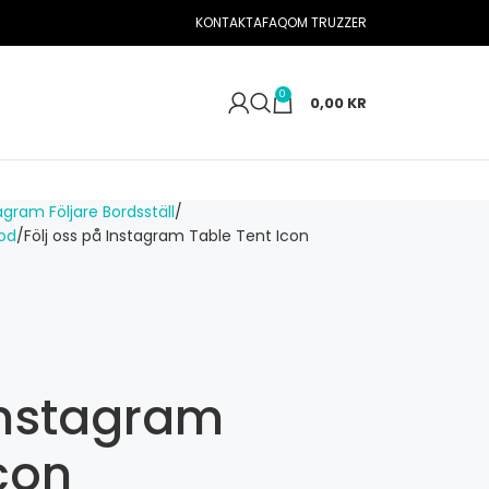
KONTAKTA
FAQ
OM TRUZZER
0
0,00
KR
agram Följare Bordsställ
kod
Följ oss på Instagram Table Tent Icon
 Instagram
con