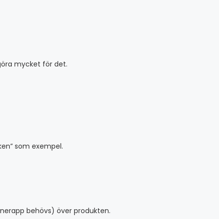
göra mycket för det.
ärken” som exempel.
annerapp behövs) över produkten.