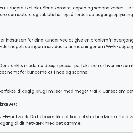
). Brugere skal blot åbne kamera-appen og scanne koden. Dett
bare computere og tablets har også fordel, da adgangsoplysningern
 indsatsen for dine kunder ved at give en problemfri overgang ti
tyder noget, da ingen individuelle anmodninger om Wi-Fi-adgang
e. Dens enkle, moderne design passer perfekt ind i enhver virkso
ør det nemt for kunderne at finde og scanne.
 perfekte til daglig brug i miljøer med meget trafik. Uanset om de
åkrævet:
-Fi-netværk. Du behøver ikke at købe ekstra hardware eller lav
 adgang til dit netværk med det samme.