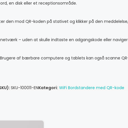
 bord, en disk eller et receptionsområde.
 den mod QR-koden på stativet og klikker på den meddelelse, der
Fi-netværk – uden at skulle indtaste en adgangskode eller navig
gt. Brugere af bærbare computere og tablets kan også scanne QR
SKU):
SKU-100011-EN
Kategori:
WiFi Bordstandere med QR-kode