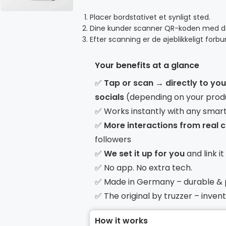
Placer bordstativet et synligt sted.
Dine kunder scanner QR-koden med 
Efter scanning er de øjeblikkeligt forbund
Your benefits at a glance
✅
Tap or scan → directly to yo
socials
(depending on your prod
✅ Works instantly with any smar
✅
More interactions from real
followers
✅
We set it up for you
and link i
✅ No app. No extra tech.
✅ Made in Germany – durable &
✅ The original by truzzer – inve
How it works