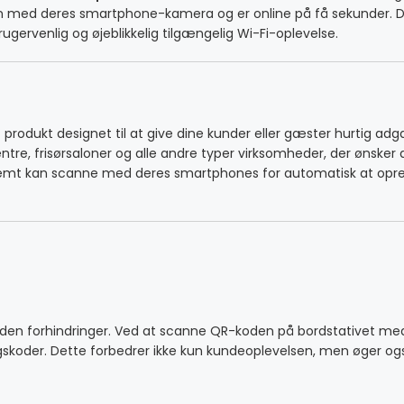
 med deres smartphone-kamera og er online på få sekunder. Den
ugervenlig og øjeblikkelig tilgængelig Wi-Fi-oplevelse.
odukt designet til at give dine kunder eller gæster hurtig adgang
centre, frisørsaloner og alle andre typer virksomheder, der ønske
nemt kan scanne med deres smartphones for automatisk at oprette
e
t og uden forhindringer. Ved at scanne QR-koden på bordstativet
koder. Dette forbedrer ikke kun kundeoplevelsen, men øger også