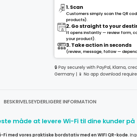
1. Scan
Customers simply scan the QR code
products).
2. Go straight to your dest
It opens instantly — review form, 
your product).
3. Take action in seconds
(review, message, follow — depend
🔒 Pay securely with PayPal, Klarna, cre
Germany | 📱 No app download require
BESKRIVELSE
YDERLIGERE INFORMATION
e måde at levere Wi-Fi til dine kunder på
Wi-Fi med vores praktiske bordstativ med en WIFI QR-kode
. In