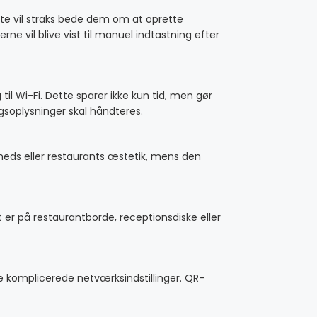
e vil straks bede dem om at oprette
e vil blive vist til manuel indtastning efter
l Wi-Fi. Dette sparer ikke kun tid, men gør
soplysninger skal håndteres.
mheds eller restaurants æstetik, mens den
t er på restaurantborde, receptionsdiske eller
e komplicerede netværksindstillinger. QR-