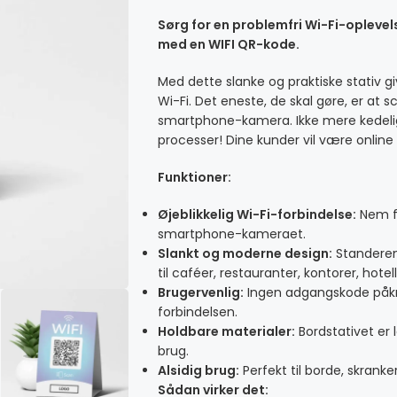
Sørg for en problemfri Wi-Fi-opleve
med en WIFI QR-kode.
Med dette slanke og praktiske stativ giv
Wi-Fi. Det eneste, de skal gøre, er at
smartphone-kamera. Ikke mere kedelig
processer! Dine kunder vil være online
Funktioner:
Øjeblikkelig Wi-Fi-forbindelse:
Nem f
smartphone-kameraet.
Slankt og moderne design:
Standeren 
til caféer, restauranter, kontorer, hotel
Brugervenlig:
Ingen adgangskode påkræ
forbindelsen.
Holdbare materialer:
Bordstativet er l
brug.
Alsidig brug:
Perfekt til borde, skranke
Sådan virker det: