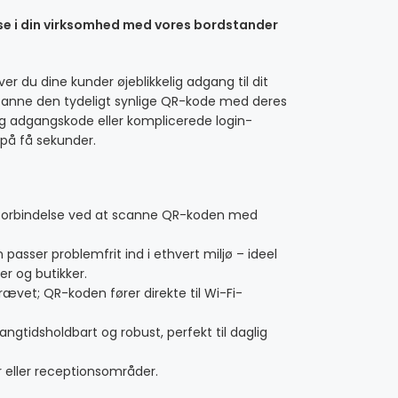
lse i din virksomhed med vores bordstander
er du dine kunder øjeblikkelig adgang til dit
 scanne den tydeligt synlige QR-kode med deres
 adgangskode eller komplicerede login-
 på få sekunder.
orbindelse ved at scanne QR-koden med
passer problemfrit ind i ethvert miljø – ideel
ler og butikker.
vet; QR-koden fører direkte til Wi-Fi-
angtidsholdbart og robust, perfekt til daglig
r eller receptionsområder.