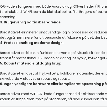
QR-koden fungerer med både Android- og iOS-enheder (iPhones
forbindelse til Wi-Fi, som de blot skal bekræfte. Brugere af bær
scanning.
3. Brugervenlig og tidsbesparende:
Bordstativet eliminerer unødvendige login-processer og reducerer
det også nemmere for dit personale at fokusere på det, der be
4. Professionelt og moderne design:
Bordstativet er ikke kun funktionelt, men også visuelt tiltalend
fremstår professionel. QR-koden er klar og let synlig, hvilket g
5. Robust materiale til daglig brug:
Bordstativet er lavet af højkvalitets, holdbare materialer, der er
skriveborde – stativet er robust og robust.
6. Ingen yderligere hardware eller kompliceret opsætning p
Bordstativet med WIFI QR-kode fungerer med dit eksisterende Wi
koden er simpelthen trykt på standeren, så dine kunder kan få