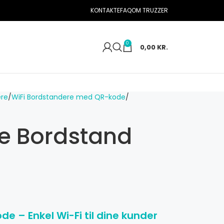
KONTAKTE
FAQ
OM TRUZZER
0
0,00
KR.
ere
WiFi Bordstandere med QR-kode
e Bordstand
e – Enkel Wi-Fi til dine kunder