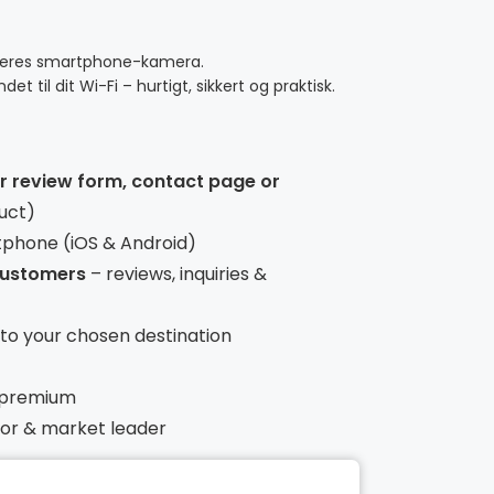
deres smartphone-kamera.
et til dit Wi-Fi – hurtigt, sikkert og praktisk.
ur review form, contact page or
uct)
tphone (iOS & Android)
 customers
– reviews, inquiries &
t to your chosen destination
 premium
ntor & market leader