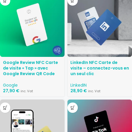
Google Review NFC Carte
LinkedIn NFC Carte de
de visite « Tap » avec
visite – connectez-vous en
Google Review QR Code
un seul clic
Google
LinkedIN
27,90
€
28,90
€
inc. Vat
inc. Vat