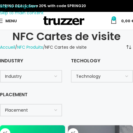
Skip to navigation
SPRING DEALS: Save 20% with code SPRING20
Skip to main content
0
MENU
0,00
NFC Cartes de visite
Accueil
NFC Produits
NFC Cartes de visite
INDUSTRY
TECHOLOGY
PLACEMENT