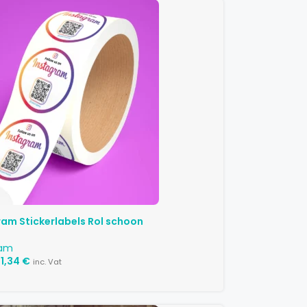
ram Stickerlabels Rol schoon
ram
1,34
€
inc. Vat