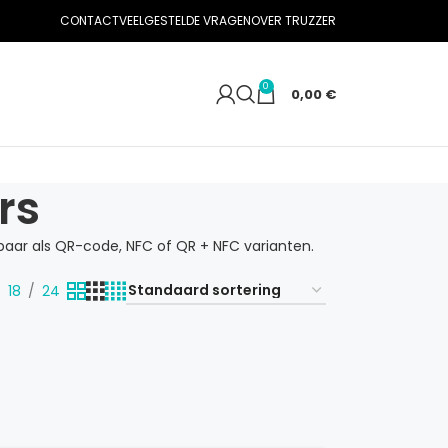
CONTACT
VEELGESTELDE VRAGEN
OVER TRUZZER
0
0,00
€
rs
baar als QR-code, NFC of QR + NFC varianten.
18
24