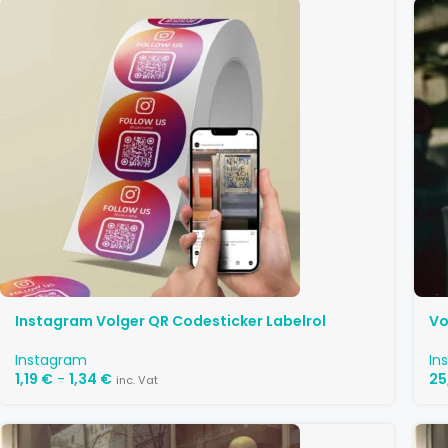
Instagram Volger QR Codesticker Labelrol
Vo
Instagram
In
1,19
€
-
1,34
€
25
inc. Vat