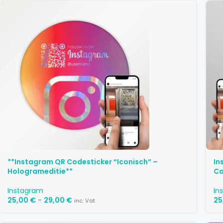
**Instagram QR Codesticker “Iconisch” –
In
Hologrameditie**
Co
Instagram
In
25,00
€
-
29,00
€
25
inc. Vat