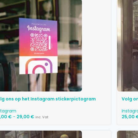
lg ons op het Instagram stickerpictogram
Volg o
stagram
Instag
,00
€
-
29,00
€
25,00
inc. Vat