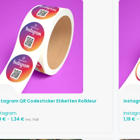
stagram QR Codesticker Etiketten Rolkleur
Instag
stagram
Instag
19
€
-
1,34
€
1,19
€
-
inc. Vat