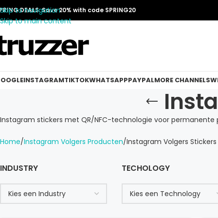
Skip to navigation
PRING DEALS: Save 20% with code SPRING20
Skip to main content
OOGLE
INSTAGRAM
TIKTOK
WHATSAPP
PAYPAL
MORE CHANNELS
W
Inst
Instagram stickers met QR/NFC-technologie voor permanente plaa
Home
Instagram Volgers Producten
Instagram Volgers Stickers
INDUSTRY
TECHOLOGY