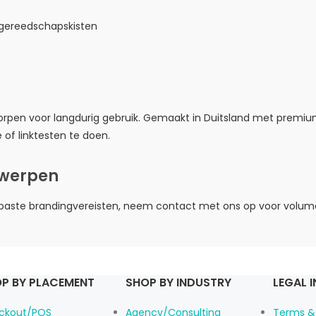
 gereedschapskisten
orpen voor langdurig gebruik. Gemaakt in Duitsland met premium
of linktesten te doen.
twerpen
gepaste brandingvereisten, neem contact met ons op voor volu
P BY PLACEMENT
SHOP BY INDUSTRY
LEGAL 
ckout/POS
Agency/Consulting
Terms &