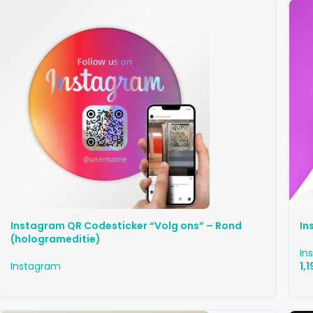
Instagram QR Codesticker “Volg ons” – Rond
In
(hologrameditie)
In
Instagram
1,