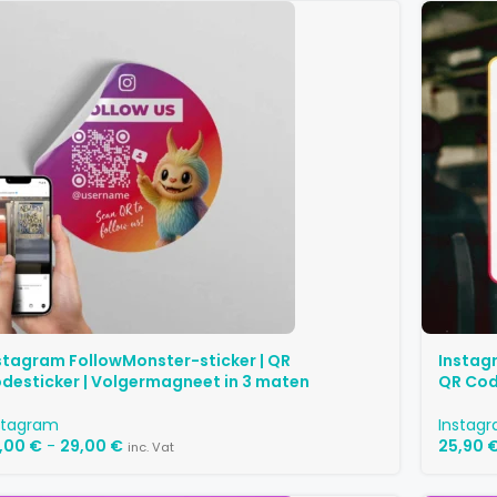
stagram FollowMonster-sticker | QR
Instag
desticker | Volgermagneet in 3 maten
QR Co
stagram
Instag
,00
€
-
29,00
€
25,90
inc. Vat