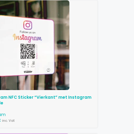
ram NFC Sticker “Vierkant” met Instagram
de
ram
€
inc. Vat