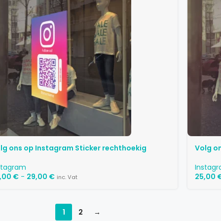
lg ons op Instagram Sticker rechthoekig
Volg o
stagram
Instag
,00
€
-
29,00
€
25,00
inc. Vat
1
2
→