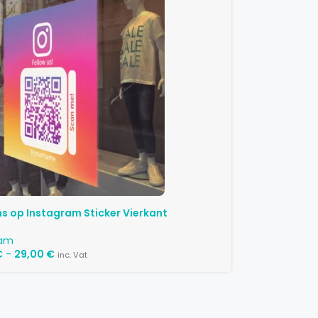
ns op Instagram Sticker Vierkant
ram
€
-
29,00
€
inc. Vat