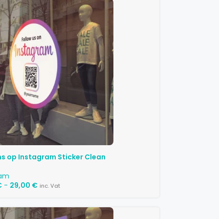
ns op Instagram Sticker Clean
ram
€
-
29,00
€
inc. Vat