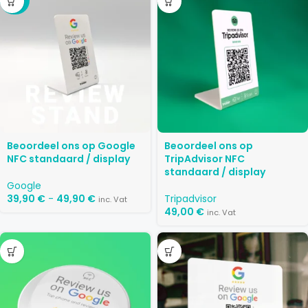
-29%
Beoordeel ons op Google
Beoordeel ons op
NFC standaard / display
TripAdvisor NFC
standaard / display
Google
39,90
€
-
49,90
€
Tripadvisor
inc. Vat
49,00
€
inc. Vat