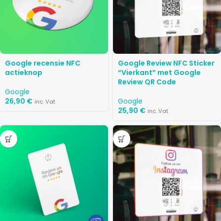
Google recensie NFC
Google Review NFC Sticker
actieknop
“Vierkant” met Google
Review QR Code
Google
26,90
€
Google
inc. Vat
25,90
€
inc. Vat