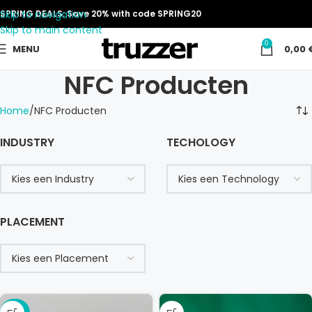
Skip to navigation
SPRING DEALS: Save 20% with code SPRING20
Skip to main content
0
MENU
0,00
NFC Producten
Home
NFC Producten
INDUSTRY
TECHOLOGY
PLACEMENT