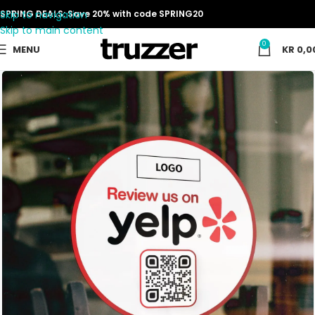
Skip to navigation
SPRING DEALS: Save 20% with code SPRING20
Skip to main content
0
MENU
KR
0,0