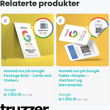
Relaterte produkter
Anmeld oss ​​på Google
Anmeld oss ​​på Google
Package Bold – Cards and
Pakke «Simple» –
Stickers
Visittkort og
klistremerker
Google
kr
1 250,18
Google
inc. Vat
kr
1 250,18
inc. Vat