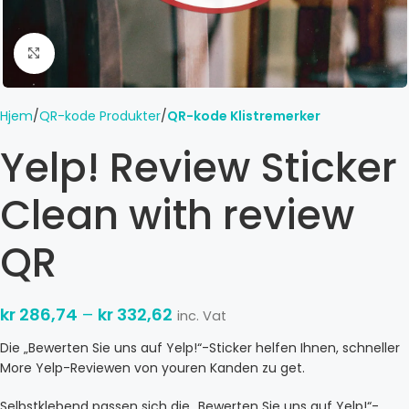
Click to enlarge
Hjem
QR-kode Produkter
QR-kode Klistremerker
Yelp! Review Sticker
Clean with review
QR
kr
286,74
–
kr
332,62
inc. Vat
Die „Bewerten Sie uns auf Yelp!“-Sticker helfen Ihnen, schneller
More Yelp-Reviewen von youren Kanden zu get.
Selbstklebend passen sich die „Bewerten Sie uns auf Yelp!“-