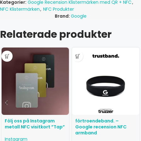
Kategorier:
Google Recension Klistermärken med QR + NFC
,
NFC Klistermärken
,
NFC Produkter
Brand:
Google
Relaterade produkter
Följ oss på Instagram
förtroendeband. –
metall NFC visitkort ”Tap”
Google recension NFC
armband
Instagram