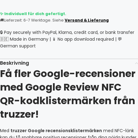
✨ Individuell für dich gefertigt.
🚚
Lieferzeit: 6-7 Werktage. Siehe
Versand & Lieferung
🔒 Pay securely with PayPal, Klarna, credit card, or bank transfer
🇩🇪 Made in Germany | 📱 No app download required | 💬
German support
Beskrivning
Få fler Google-recensioner
med Google Review NFC
QR-kodklistermärken från
truzzer!
Med
truzzer Google recensionsklistermärken
med NFC-länk
kan du få snabbare positiva recensioner från dina nöjda kunder