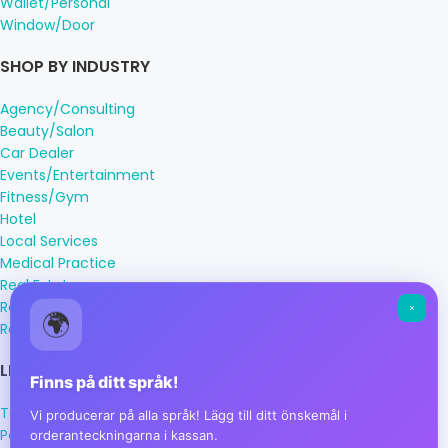
Wallet/Personal
Window/Door
SHOP BY INDUSTRY
Agency/Consulting
Beauty/Salon
Car Dealer
Events/Entertainment
Fitness/Gym
Hotel
Local Services
Medical Practice
Real Estate
Restaurant/Cafe
🌍
Retail
LEGAL INFORMATION
Finns på ditt språk!
Terms & Conditions
Vi producerar på alla språk! Lägg till ditt önskemål i
Payment Methods
orderanteckningarna i kassan.