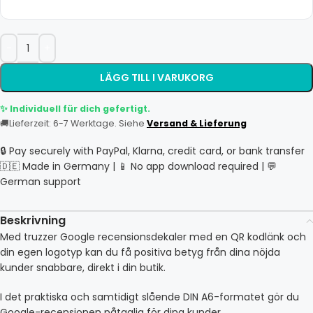
LÄGG TILL I VARUKORG
✨ Individuell für dich gefertigt.
🚚
Lieferzeit: 6-7 Werktage. Siehe
Versand & Lieferung
🔒 Pay securely with PayPal, Klarna, credit card, or bank transfer
🇩🇪 Made in Germany | 📱 No app download required | 💬
German support
Beskrivning
Med truzzer Google recensionsdekaler med en QR kodlänk och
din egen logotyp kan du få positiva betyg från dina nöjda
kunder snabbare, direkt i din butik.
I det praktiska och samtidigt slående DIN A6-formatet gör du
Google-recensionen påtaglig för dina kunder.