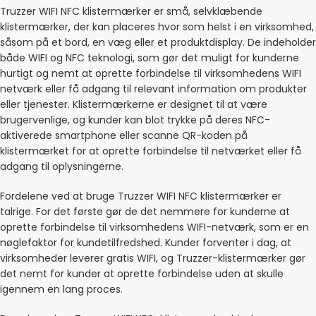
Truzzer WIFI NFC klistermærker er små, selvklæbende
klistermærker, der kan placeres hvor som helst i en virksomhed,
såsom på et bord, en væg eller et produktdisplay. De indeholder
både WIFI og NFC teknologi, som gør det muligt for kunderne
hurtigt og nemt at oprette forbindelse til virksomhedens WIFI
netværk eller få adgang til relevant information om produkter
eller tjenester. Klistermærkerne er designet til at være
brugervenlige, og kunder kan blot trykke på deres NFC-
aktiverede smartphone eller scanne QR-koden på
klistermærket for at oprette forbindelse til netværket eller få
adgang til oplysningerne.
Fordelene ved at bruge Truzzer WIFI NFC klistermærker er
talrige. For det første gør de det nemmere for kunderne at
oprette forbindelse til virksomhedens WIFI-netværk, som er en
nøglefaktor for kundetilfredshed. Kunder forventer i dag, at
virksomheder leverer gratis WIFI, og Truzzer-klistermærker gør
det nemt for kunder at oprette forbindelse uden at skulle
igennem en lang proces.