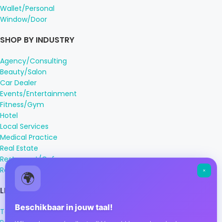
Wallet/Personal
Window/Door
SHOP BY INDUSTRY
Agency/Consulting
Beauty/Salon
Car Dealer
Events/Entertainment
Fitness/Gym
Hotel
Local Services
Medical Practice
Real Estate
Restaurant/Cafe
Retail
🌍
LEGAL INFORMATION
Beschikbaar in jouw taal!
Terms & Conditions