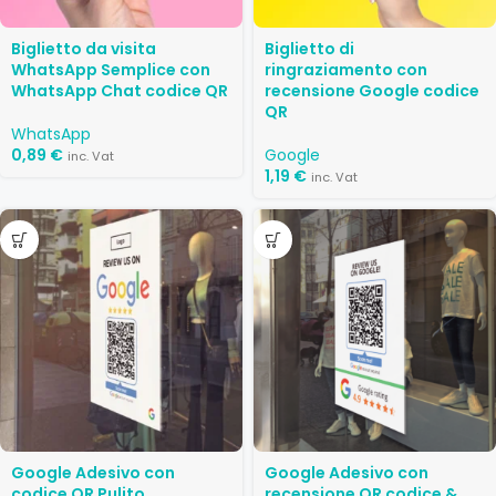
Biglietto da visita
Biglietto di
WhatsApp Semplice con
ringraziamento con
WhatsApp Chat codice QR
recensione Google codice
QR
WhatsApp
0,89
€
Google
inc. Vat
1,19
€
inc. Vat
Google Adesivo con
Google Adesivo con
codice QR Pulito
recensione QR codice &