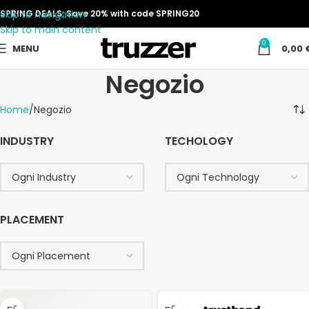
Skip to navigation
SPRING DEALS: Save 20% with code SPRING20
Skip to main content
0
MENU
0,00
Negozio
Home
Negozio
INDUSTRY
TECHOLOGY
PLACEMENT