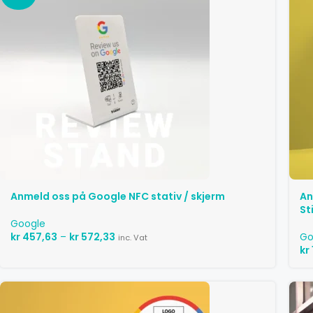
Anmeld oss ​​på Google NFC stativ / skjerm
An
St
Google
kr
457,63
–
kr
572,33
Go
inc. Vat
kr