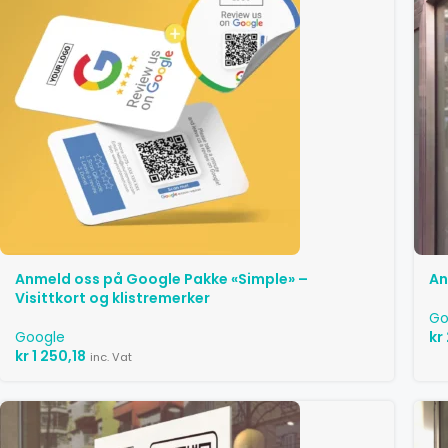
Anmeld oss ​​på Google Pakke «Simple» –
An
Visittkort og klistremerker
Go
Google
kr
kr
1 250,18
inc. Vat