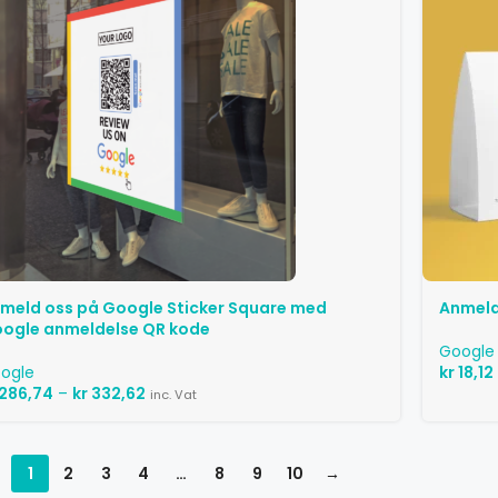
meld oss ​​på Google Sticker Square med
Anmeld 
ogle anmeldelse QR kode
Google
ogle
kr
18,12
286,74
–
kr
332,62
inc. Vat
1
2
3
4
…
8
9
10
→