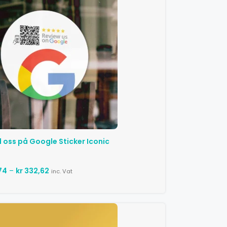
oss ​​på Google Sticker Iconic
74
–
kr
332,62
inc. Vat