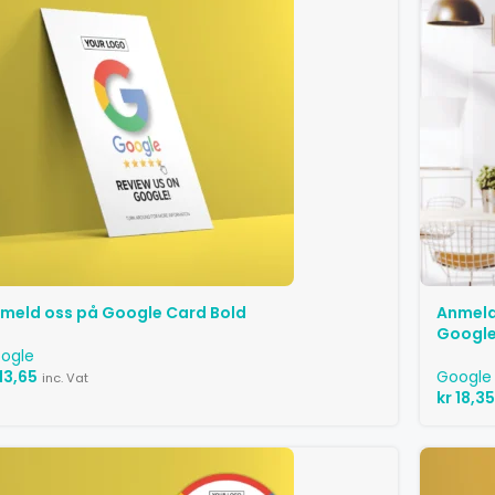
meld oss ​​på Google Card Bold
Anmeld
Google
ogle
13,65
Google
inc. Vat
kr
18,35