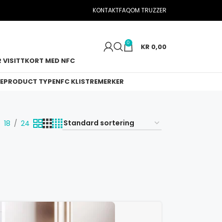
KONTAKT
FAQ
OM TRUZZER
0
KR
0,00
 VISITTKORT MED NFC
E
PRODUCT TYPE
NFC KLISTREMERKER
18
24