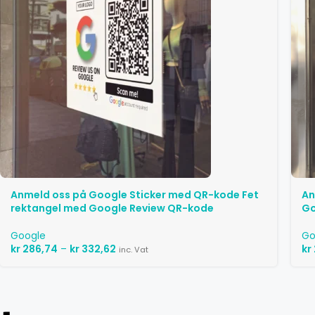
Anmeld oss ​​på Google Sticker med QR-kode Fet
An
rektangel med Google Review QR-kode
Go
Google
Go
kr
286,74
–
kr
332,62
kr
inc. Vat