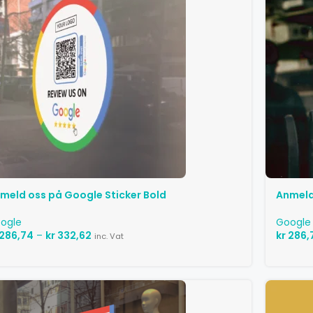
meld oss ​​på Google Sticker Bold
Anmeld 
ogle
Google
286,74
–
kr
332,62
kr
286,
inc. Vat