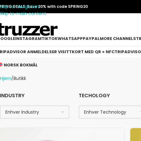
Skip to navigation
PRING DEALS: Save 20% with code SPRING20
Skip to main content
OOGLE
INSTAGRAM
TIKTOK
WHATSAPP
PAYPAL
MORE CHANNELS
T
RIPADVISOR ANMELDELSER VISITTKORT MED QR + NFC
TRIPADVISO
NORSK BOKMÅL
Hjem
Butikk
INDUSTRY
TECHOLOGY