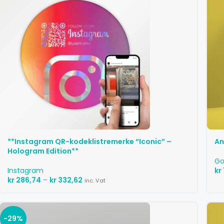
**Instagram QR-kodeklistremerke “Iconic” –
An
Hologram Edition**
Go
Instagram
kr
kr
286,74
–
kr
332,62
inc. Vat
-29%