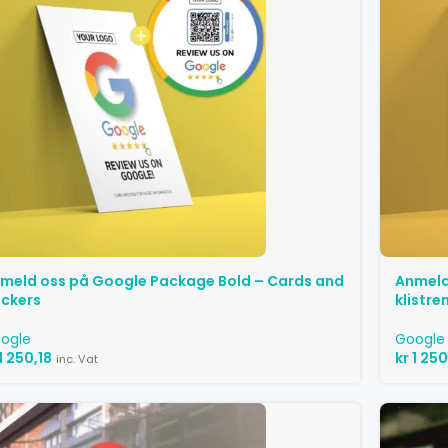
meld oss ​​på Google Package Bold – Cards and
Anmeld 
ickers
klistre
ogle
Google
1 250,18
kr
1 250
inc. Vat