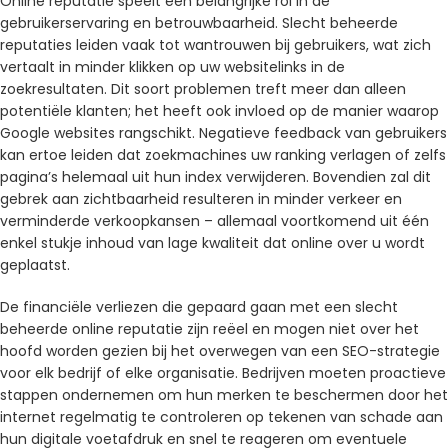
Online reputatie speelt een belangrijke rol in de
gebruikerservaring en betrouwbaarheid. Slecht beheerde
reputaties leiden vaak tot wantrouwen bij gebruikers, wat zich
vertaalt in minder klikken op uw websitelinks in de
zoekresultaten. Dit soort problemen treft meer dan alleen
potentiële klanten; het heeft ook invloed op de manier waarop
Google websites rangschikt. Negatieve feedback van gebruikers
kan ertoe leiden dat zoekmachines uw ranking verlagen of zelfs
pagina’s helemaal uit hun index verwijderen. Bovendien zal dit
gebrek aan zichtbaarheid resulteren in minder verkeer en
verminderde verkoopkansen – allemaal voortkomend uit één
enkel stukje inhoud van lage kwaliteit dat online over u wordt
geplaatst.
De financiële verliezen die gepaard gaan met een slecht
beheerde online reputatie zijn reëel en mogen niet over het
hoofd worden gezien bij het overwegen van een SEO-strategie
voor elk bedrijf of elke organisatie. Bedrijven moeten proactieve
stappen ondernemen om hun merken te beschermen door het
internet regelmatig te controleren op tekenen van schade aan
hun digitale voetafdruk en snel te reageren om eventuele