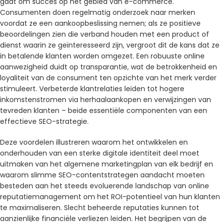
gaat om succes op het gebied van e-commerce.
Consumenten doen regelmatig onderzoek naar merken
voordat ze een aankoopbeslissing nemen; als ze positieve
beoordelingen zien die verband houden met een product of
dienst waarin ze geïnteresseerd zijn, vergroot dit de kans dat ze
in betalende klanten worden omgezet. Een robuuste online
aanwezigheid duidt op transparantie, wat de betrokkenheid en
loyaliteit van de consument ten opzichte van het merk verder
stimuleert. Verbeterde klantrelaties leiden tot hogere
inkomstenstromen via herhaalaankopen en verwijzingen van
tevreden klanten – beide essentiële componenten van een
effectieve SEO-strategie.
Deze voordelen illustreren waarom het ontwikkelen en
onderhouden van een sterke digitale identiteit deel moet
uitmaken van het algemene marketingplan van elk bedrijf en
waarom slimme SEO-contentstrategen aandacht moeten
besteden aan het steeds evoluerende landschap van online
reputatiemanagement om het ROI-potentieel van hun klanten
te maximaliseren. Slecht beheerde reputaties kunnen tot
aanzienlijke financiële verliezen leiden. Het begrijpen van de