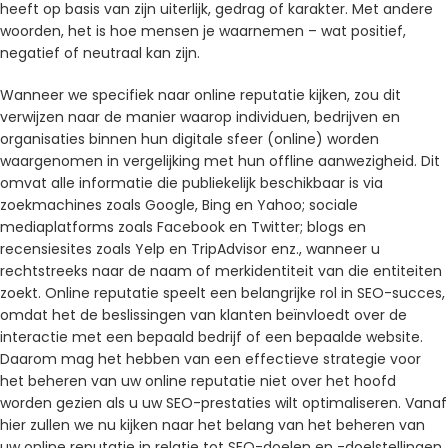
heeft op basis van zijn uiterlijk, gedrag of karakter. Met andere
woorden, het is hoe mensen je waarnemen – wat positief,
negatief of neutraal kan zijn.
Wanneer we specifiek naar online reputatie kijken, zou dit
verwijzen naar de manier waarop individuen, bedrijven en
organisaties binnen hun digitale sfeer (online) worden
waargenomen in vergelijking met hun offline aanwezigheid. Dit
omvat alle informatie die publiekelijk beschikbaar is via
zoekmachines zoals Google, Bing en Yahoo; sociale
mediaplatforms zoals Facebook en Twitter; blogs en
recensiesites zoals Yelp en TripAdvisor enz., wanneer u
rechtstreeks naar de naam of merkidentiteit van die entiteiten
zoekt. Online reputatie speelt een belangrijke rol in SEO-succes,
omdat het de beslissingen van klanten beïnvloedt over de
interactie met een bepaald bedrijf of een bepaalde website.
Daarom mag het hebben van een effectieve strategie voor
het beheren van uw online reputatie niet over het hoofd
worden gezien als u uw SEO-prestaties wilt optimaliseren. Vanaf
hier zullen we nu kijken naar het belang van het beheren van
uw online reputatie in relatie tot SEO-doelen en -doelstellingen