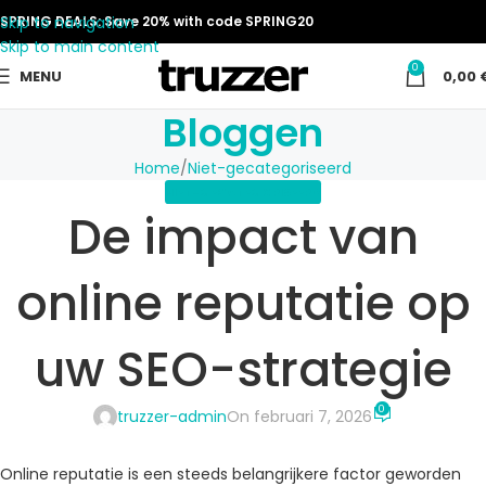
Skip to navigation
SPRING DEALS: Save 20% with code SPRING20
Skip to main content
0
MENU
0,00
Bloggen
Home
Niet-gecategoriseerd
NIET-GECATEGORISEERD
De impact van
online reputatie op
uw SEO-strategie
0
truzzer-admin
On februari 7, 2026
Online reputatie is een steeds belangrijkere factor geworden