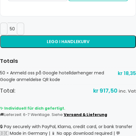
LEGG I HANDLEKURV
Totals
50
Anmeld oss ​​på Google hotelldørhenger med
kr
18,35
×
Google anmeldelse QR kode
Total:
kr
917,50
inc. Vat
✨ Individuell für dich gefertigt.
🚚
Lieferzeit: 6-7 Werktage. Siehe
Versand & Lieferung
🔒 Pay securely with PayPal, Klarna, credit card, or bank transfer
🇩🇪 Made in Germany | 📱 No app download required | 💬