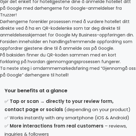
Gjør det enkelt for hotellgjestene dine å anmelde hotellet ditt
på Google med dørhengerne for Google-anmeldelser fra
Truzzer!
Dørhengerne forenkler prosessen med å vurdere hotellet ditt
direkte ved å ha en QR-kodelenke som tar deg direkte til
anmeldelsesskjemaet for Google My Business-oppføringen din.
Forsiden inneholder en handlingsfremmende oppfordring som
oppfordrer gjestene dine til å anmelde oss på Google.
På baksiden finner du QR-koden sammen med en kort
forklaring på hvordan gjennomgangsprosessen fungerer.
Ta neste steg i omdømmemarkedsføring med “Gjennomgå oss
på Google” dørhengere til hotell!
Your benefits at a glance
✅
Tap or scan → directly to your review form,
contact page or socials
(depending on your product)
✅ Works instantly with any smartphone (iOS & Android)
✅
More interactions from real customers
– reviews,
inquiries & followers