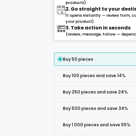
products).
2. Go straight to your dest
It opens instantly — review form, 
your product).
3. Take action in seconds
(review, message, follow — depend
Buy 50 pieces
Buy 100 pieces and save 14%
Buy 250 pieces and save 24%
Buy 500 pieces and save 34%
Buy 1 000 pieces and save 55%