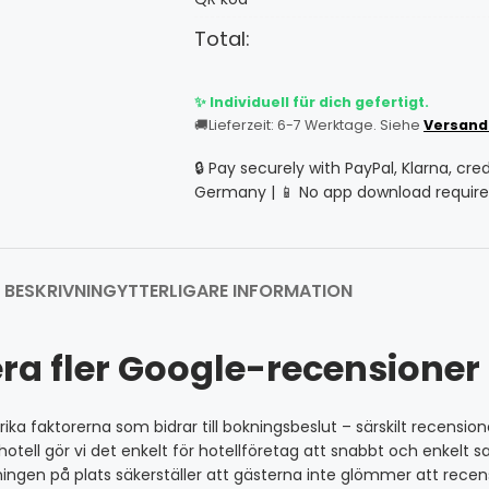
Total:
✨ Individuell für dich gefertigt.
🚚
Lieferzeit: 6-7 Werktage. Siehe
Versand
🔒 Pay securely with PayPal, Klarna, cre
Germany | 📱 No app download require
BESKRIVNING
YTTERLIGARE INFORMATION
ra fler Google-recensioner f
ika faktorerna som bidrar till bokningsbeslut – särskilt recensio
otell gör vi det enkelt för hotellföretag att snabbt och enkelt
gen på plats säkerställer att gästerna inte glömmer att recensera