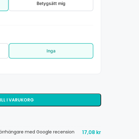
Betygsätt mig
Inga
ILL I VARUKORG
dörrhängare med Google recension
17,08
kr