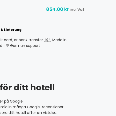
854,00
kr
inc. Vat
 & Lieferung
dit card, or bank transfer 🇩🇪 Made in
d | 💬 German support
ör ditt hotell
ner på Google.
 samla in många Google-recensioner.
 ditt hotell efter sin vistelse.