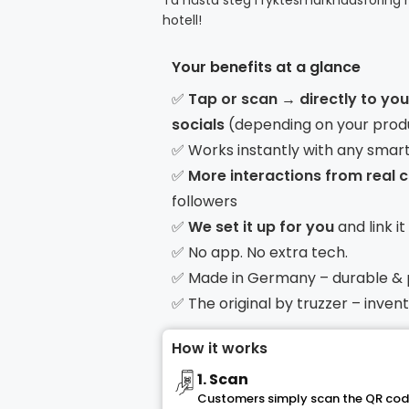
Ta nästa steg i ryktesmarknadsföring
hotell!
Your benefits at a glance
✅
Tap or scan → directly to yo
socials
(depending on your prod
✅ Works instantly with any smar
✅
More interactions from real
followers
✅
We set it up for you
and link i
✅ No app. No extra tech.
✅ Made in Germany – durable &
✅ The original by truzzer – inve
How it works
1. Scan
Customers simply scan the QR code