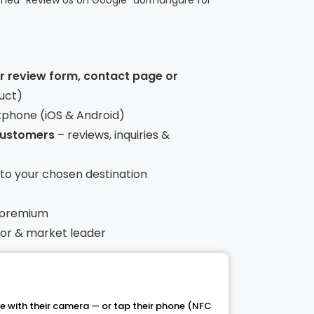
 med “Review Us on Google” dörrhängare för
ur review form, contact page or
uct)
tphone (iOS & Android)
 customers
– reviews, inquiries &
t to your chosen destination
 premium
ntor & market leader
 with their camera — or tap their phone (NFC