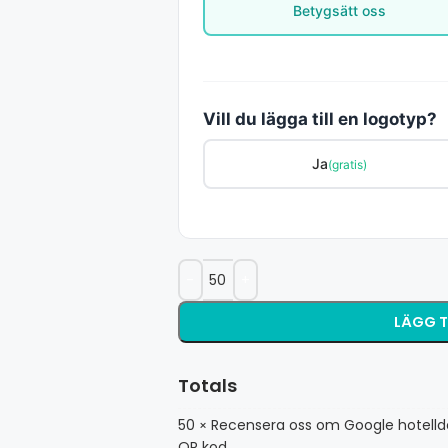
Betygsätt oss
Vill du lägga till en logotyp?
Ja
(gratis)
LÄGG T
Totals
50
Recensera oss om Google hotell
×
QR kod