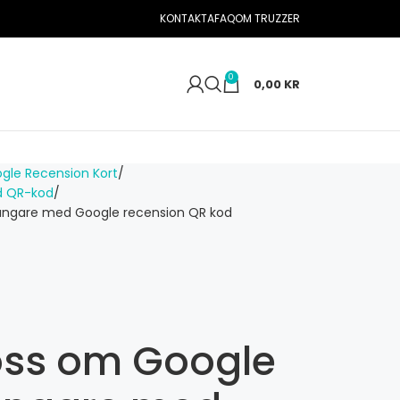
KONTAKTA
FAQ
OM TRUZZER
0
0,00
KR
gle Recension Kort
d QR-kod
ängare med Google recension QR kod
oss om Google