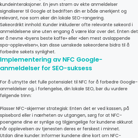
kundeinteraksjoner. En jevn strøm av ekte anmeldelser
signaliserer til Google at bedriften din er både anerkjent og
relevant, noe som øker din lokale SEO-rangering.
Søkeordrikt innhold: Kunder inkluderer ofte relevante søkeord i
anmeldelsene sine uten engang å være klar over det. Enten det
er å nevne «byens beste kaffe» eller «den mest avslappende
spa-opplevelsen», kan disse uønskede søkeordene bidra til å
forbedre søkets synlighet.
Implementering av NFC Google-
anmeldelser for SEO-suksess
For å utnytte det fulle potensialet til NFC for å forbedre Google-
anmeldelser og, i forlengelse, din lokale SEO, bør du vurdere
følgende trinn:
Plasser NFC-skjermer strategisk: Enten det er ved kassen, på
spisebord eller i nærheten av utgangen, sørg for at NFC-
poengene dine er synlige og tilgjengelige for kundene akkurat
når opplevelsen av tjenesten deres er ferskest i minnet.
Utdan dine kunder: Informer kundene dine kort om NFC-