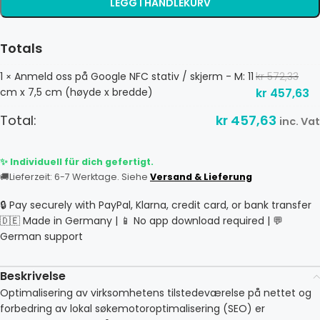
LEGG I HANDLEKURV
Totals
1
Anmeld oss ​​på Google NFC stativ / skjerm - M: 11
kr
572,33
×
cm x 7,5 cm (høyde x bredde)
kr
457,63
Total:
kr
457,63
inc. Vat
✨ Individuell für dich gefertigt.
🚚
Lieferzeit: 6-7 Werktage. Siehe
Versand & Lieferung
🔒 Pay securely with PayPal, Klarna, credit card, or bank transfer
🇩🇪 Made in Germany | 📱 No app download required | 💬
German support
Beskrivelse
Optimalisering av virksomhetens tilstedeværelse på nettet og
forbedring av lokal søkemotoroptimalisering (SEO) er