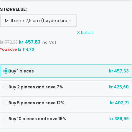
STØRRELSE
Nullstill
kr
457,63
kr
572,33
inc. Vat
You save
kr
114,70
Buy 1 pieces
kr
457,63
Buy 2 pieces and save 7%
kr
425,60
Buy 5 pieces and save 12%
kr
402,71
Buy 10 pieces and save 15%
kr
388,99