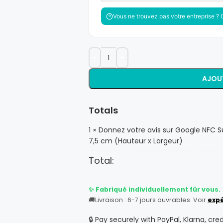
Vous ne trouvez pas votre entreprise ? C
AJOUT
Totals
1
Donnez votre avis sur Google NFC Sup
×
7,5 cm (Hauteur x Largeur)
Total:
✨ Fabriqué individuellement für vous.
🚚
Livraison : 6-7 jours ouvrables. Voir
expé
🔒 Pay securely with PayPal, Klarna, cre