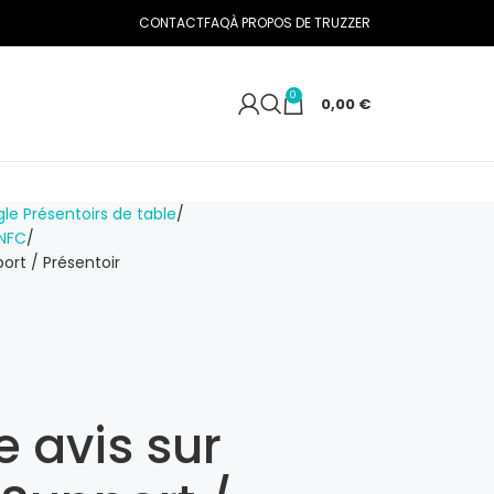
CONTACT
FAQ
À PROPOS DE TRUZZER
0
0,00
€
le Présentoirs de table
 NFC
ort / Présentoir
 avis sur