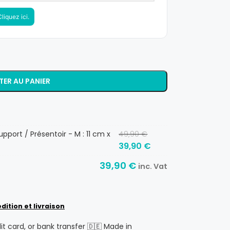
liquez ici.
ER AU PANIER
port / Présentoir - M : 11 cm x
49,90
€
39,90
€
39,90
€
inc. Vat
dition et livraison
dit card, or bank transfer 🇩🇪 Made in