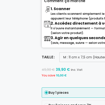
Comment ça marche
1. Scanner
Les clients scannent simplement le
appuient leur téléphone (produits 
2. Accédez directement à v
Il s'ouvre instantanément — formula
(selon votre produit).
3. Agir en quelques second
(avis, message, suivre — selon votr
TAILLE
39,90
€
49,90
€
inc. Vat
You save
10,00
€
Buy 1 pieces