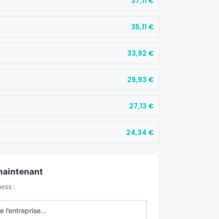
37,11
€
35,11
€
33,92
€
29,93
€
27,13
€
24,34
€
 maintenant
ess :