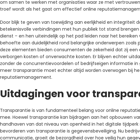
om samen te werken met organisaties waar ze met vertrouwen
troef wordt als het gaat om effectief online reputatiemanage
Door blijk te geven van toewijding aan eerlijkheid en integriteit
betekenisvolle verbindingen met hun publiek tot stand brengen
dienst – en hen uiteindelijk op het pad leiden naar het bereiken
behoefte aan duidelijkheid rond belangrijke onderwerpen zoals p
deze elementen bieden consumenten de zekerheid dat zij een ee
verborgen kosten of onverwachte kosten. Er blijven echter uitda
zonder de concurrentievoordelen of bedrijfseigen informatie in
meer transparantie moet echter altijd worden overwogen bij he
reputatiemanagement.
Uitdagingen voor transpar
Transparantie is van fundamenteel belang voor online reputa
mee. Hoewel transparantie kan bijdragen aan het opbouwen van 
handhaven van dat niveau van openheid in het digitale tijdperk 
bevorderen van transparantie is gegevensbeveiliging. Nu bedrij
communicatie, groeit de bezorgdheid over hoe veilig hun gegeven