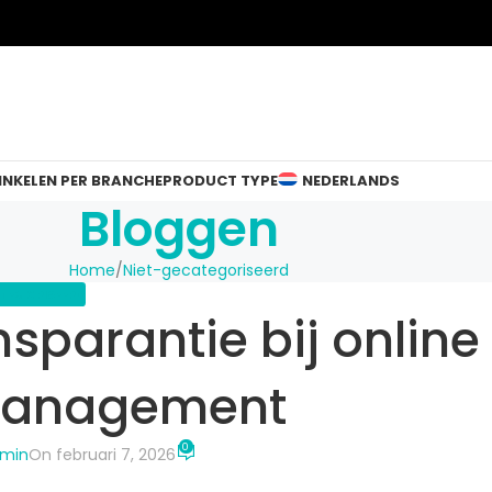
INKELEN PER BRANCHE
PRODUCT TYPE
NEDERLANDS
Bloggen
Home
Niet-gecategoriseerd
TEGORISEERD
sparantie bij online
management
0
dmin
On februari 7, 2026