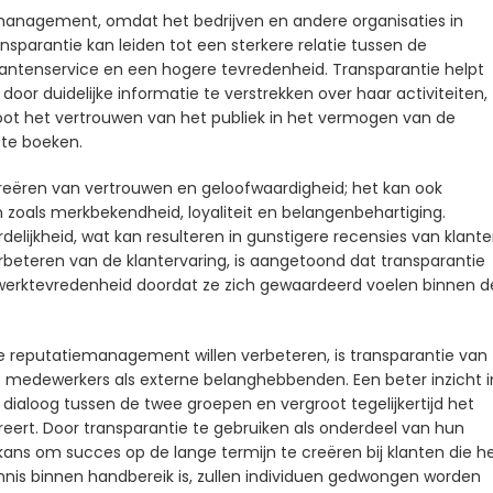
emanagement, omdat het bedrijven en andere organisaties in
nsparantie kan leiden tot een sterkere relatie tussen de
klantenservice en een hogere tevredenheid. Transparantie helpt
oor duidelijke informatie te verstrekken over haar activiteiten,
groot het vertrouwen van het publiek in het vermogen van de
 te boeken.
creëren van vertrouwen en geloofwaardigheid; het kan ook
 zoals merkbekendheid, loyaliteit en belangenbehartiging.
delijkheid, wat kan resulteren in gunstigere recensies van klant
erbeteren van de klantervaring, is aangetoond dat transparantie
werktevredenheid doordat ze zich gewaardeerd voelen binnen d
ne reputatiemanagement willen verbeteren, is transparantie van
e medewerkers als externe belanghebbenden. Een beter inzicht i
ialoog tussen de twee groepen en vergroot tegelijkertijd het
reert. Door transparantie te gebruiken als onderdeel van hun
ns om succes op de lange termijn te creëren bij klanten die h
 kennis binnen handbereik is, zullen individuen gedwongen worden