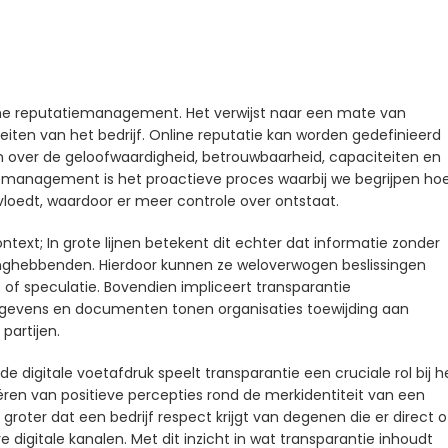
line reputatiemanagement. Het verwijst naar een mate van
eiten van het bedrijf. Online reputatie kan worden gedefinieerd
 over de geloofwaardigheid, betrouwbaarheid, capaciteiten en
iemanagement is het proactieve proces waarbij we begrijpen ho
loedt, waardoor er meer controle over ontstaat.
ntext; In grote lijnen betekent dit echter dat informatie zonder
anghebbenden. Hierdoor kunnen ze weloverwogen beslissingen
 of speculatie. Bovendien impliceert transparantie
gegevens en documenten tonen organisaties toewijding aan
partijen.
digitale voetafdruk speelt transparantie een cruciale rol bij h
n van positieve percepties rond de merkidentiteit van een
ns groter dat een bedrijf respect krijgt van degenen die er direct o
igitale kanalen. Met dit inzicht in wat transparantie inhoudt