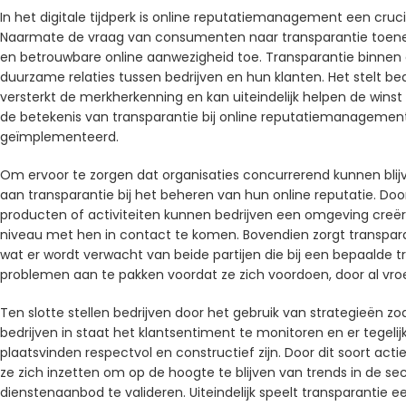
In het digitale tijdperk is online reputatiemanagement een cru
Naarmate de vraag van consumenten naar transparantie toene
en betrouwbare online aanwezigheid toe. Transparantie binnen
duurzame relaties tussen bedrijven en hun klanten. Het stelt be
versterkt de merkherkenning en kan uiteindelijk helpen de winst t
de betekenis van transparantie bij online reputatiemanagement
geïmplementeerd.
Om ervoor te zorgen dat organisaties concurrerend kunnen blijven
aan transparantie bij het beheren van hun online reputatie. Door
producten of activiteiten kunnen bedrijven een omgeving creë
niveau met hen in contact te komen. Bovendien zorgt transpa
wat er wordt verwacht van beide partijen die bij een bepaalde tra
problemen aan te pakken voordat ze zich voordoen, door al vr
Ten slotte stellen bedrijven door het gebruik van strategieën
bedrijven in staat het klantsentiment te monitoren en er tegelij
plaatsvinden respectvol en constructief zijn. Door dit soort a
ze zich inzetten om op de hoogte te blijven van trends in de se
dienstenaanbod te valideren. Uiteindelijk speelt transparantie een