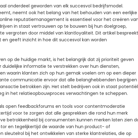
ciaal onderdeel geworden van elk succesvol bedrijfsmodel.
emt, neemt ook het belang van het behouden van een eerlijke
 online reputatiemanagement is essentieel voor het creëren va
drijven in staat vertrouwen op te bouwen bij hun doelgroep,
e vergroten door middel van klantloyaliteit. Dit artikel bespreek
 en geeft inzicht in hoe dit succesvol kan worden
 op de huidige markt, is het belangrijk dat zij prioriteit geven
 duidelijke informatie te verstrekken over hun diensten,
ren waarin klanten zich op hun gemak voelen om op een dieper
rante communicatie ervoor dat alle belanghebbenden begrijpen
nsactie betrokken zijn. Het stelt bedrijven ook in staat potentië
oeg in het relatieopbouwproces verwachtingen te scheppen.
 zoals open feedbackforums en tools voor contentmoderatie
kertijd voor te zorgen dat alle gesprekken die rond hun merk
ctieve betrokkenheid bij consumenten kunnen merken laten zien d
ctor en tegelijkertijd de waarde van hun product- of
 sleutelrol bij het ontwikkelen van sterke klantrelaties, die op