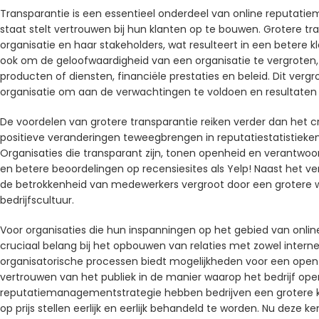
Transparantie is een essentieel onderdeel van online reputati
staat stelt vertrouwen bij hun klanten op te bouwen. Grotere tra
organisatie en haar stakeholders, wat resulteert in een betere 
ook om de geloofwaardigheid van een organisatie te vergroten, d
producten of diensten, financiële prestaties en beleid. Dit ver
organisatie om aan de verwachtingen te voldoen en resultaten
De voordelen van grotere transparantie reiken verder dan het 
positieve veranderingen teweegbrengen in reputatiestatistieken
Organisaties die transparant zijn, tonen openheid en verantwoor
en betere beoordelingen op recensiesites als Yelp! Naast het v
de betrokkenheid van medewerkers vergroot door een grotere 
bedrijfscultuur.
Voor organisaties die hun inspanningen op het gebied van onli
cruciaal belang bij het opbouwen van relaties met zowel intern
organisatorische processen biedt mogelijkheden voor een open d
vertrouwen van het publiek in de manier waarop het bedrijf ope
reputatiemanagementstrategie hebben bedrijven een grotere ka
op prijs stellen eerlijk en eerlijk behandeld te worden. Nu deze