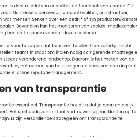
ren is door middel van enquêtes en feedback van klanten. Dit
als klantenserviceniveaus, productkwaliteit, prijsstructuur,
in wat mensen denken over een bedrijf of zijn producten/dienst
bepalen. Bovendien kan het monitoren van sociale-mediakanale
ing hen op te sporen voordat deze escaleren.
rvoor te zorgen dat bedrijven te allen tijde volledig inzicht
stellen teams in staat om indien nodig corrigerende maatregel
een steeds veranderend landschap. Daarom is het meten van de
prestaties, het nemen van beslissingen op basis van data in plaa
arantie in online reputatiemanagement.
ken van transparantie
rantie essentieel. Transparantie houdt in dat je open en eerlijk
rt. Het stelt bedrijven in staat vertrouwen bij hun klanten op te
ijn. Er zijn verschillende strategieën om transparantie te