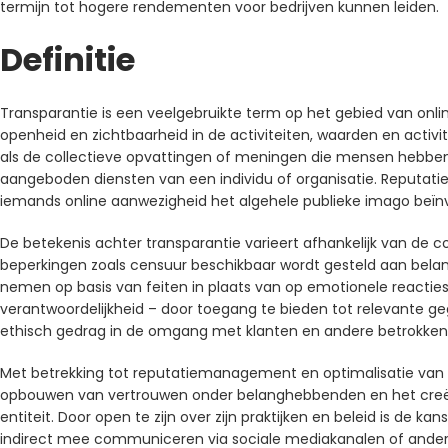
termijn tot hogere rendementen voor bedrijven kunnen leiden.
Definitie
Transparantie is een veelgebruikte term op het gebied van on
openheid en zichtbaarheid in de activiteiten, waarden en activit
als de collectieve opvattingen of meningen die mensen hebben
aangeboden diensten van een individu of organisatie. Reputat
iemands online aanwezigheid het algehele publieke imago beïnv
De betekenis achter transparantie varieert afhankelijk van de co
beperkingen zoals censuur beschikbaar wordt gesteld aan bel
nemen op basis van feiten in plaats van op emotionele reacties
verantwoordelijkheid – door toegang te bieden tot relevante 
ethisch gedrag in de omgang met klanten en andere betrokken 
Met betrekking tot reputatiemanagement en optimalisatie van de 
opbouwen van vertrouwen onder belanghebbenden en het creëre
entiteit. Door open te zijn over zijn praktijken en beleid is de ka
indirect mee communiceren via sociale mediakanalen of andere d