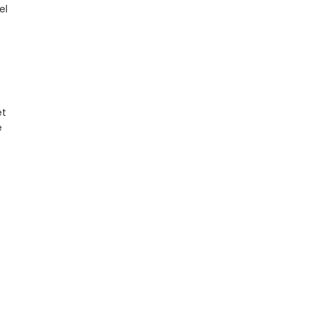
el
et
e