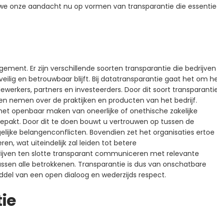
 we onze aandacht nu op vormen van transparantie die essentie
ement. Er zijn verschillende soorten transparantie die bedrijven
lig en betrouwbaar blijft. Bij datatransparantie gaat het om h
erkers, partners en investeerders. Door dit soort transparanti
 nemen over de praktijken en producten van het bedrijf.
het openbaar maken van oneerlijke of onethische zakelijke
epakt. Door dit te doen bouwt u vertrouwen op tussen de
lijke belangenconflicten. Bovendien zet het organisaties ertoe
n, wat uiteindelijk zal leiden tot betere
drijven ten slotte transparant communiceren met relevante
tussen alle betrokkenen. Transparantie is dus van onschatbare
del van een open dialoog en wederzijds respect.
ie