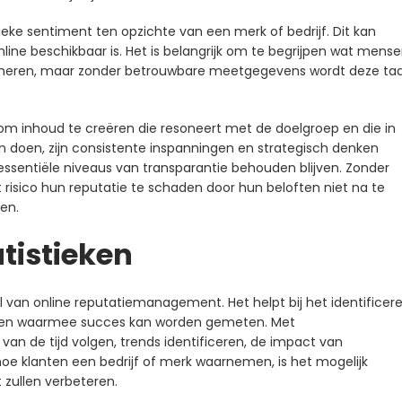
eke sentiment ten opzichte van een merk of bedrijf. Dit kan
online beschikbaar is. Het is belangrijk om te begrijpen wat mens
 beheren, maar zonder betrouwbare meetgegevens wordt deze ta
 om inhoud te creëren die resoneert met de doelgroep en die in
en doen, zijn consistente inspanningen en strategisch denken
 essentiële niveaus van transparantie behouden blijven. Zonder
 risico hun reputatie te schaden door hun beloften niet na te
en.
tistieken
l van online reputatiemanagement. Het helpt bij het identificer
delen waarmee succes kan worden gemeten. Met
 van de tijd volgen, trends identificeren, de impact van
e klanten een bedrijf of merk waarnemen, is het mogelijk
t zullen verbeteren.