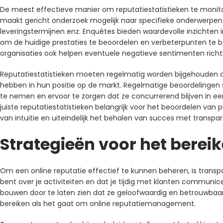
De meest effectieve manier om reputatiestatistieken te monito
maakt gericht onderzoek mogelijk naar specifieke onderwerpen zo
leveringstermijnen enz. Enquêtes bieden waardevolle inzichten 
om de huidige prestaties te beoordelen en verbeterpunten te 
organisaties ook helpen eventuele negatieve sentimenten richt
Reputatiestatistieken moeten regelmatig worden bijgehouden om e
hebben in hun positie op de markt. Regelmatige beoordelingen 
te nemen en ervoor te zorgen dat ze concurrerend blijven in 
juiste reputatiestatistieken belangrijk voor het beoordelen van 
van intuïtie en uiteindelijk het behalen van succes met transp
Strategieën voor het berei
Om een ​​online reputatie effectief te kunnen beheren, is transpa
bent over je activiteiten en dat je tijdig met klanten communicee
bouwen door te laten zien dat ze geloofwaardig en betrouwbaar z
bereiken als het gaat om online reputatiemanagement.