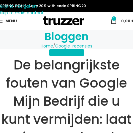
Skip to navigation
SPRING DEALS: Save 20% with code SPRING20
Skip to main content
0
MENU
0,00
Bloggen
Home
Google-recensies
GOOGLE-RECENSIES
De belangrijkste
fouten van Google
Mijn Bedrijf die u
kunt vermijden: laat