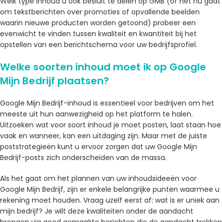
Welk type inhoud u ook besluit te delen op GMB (of het nu gaat
om tekstberichten over promoties of opvallende beelden
waarin nieuwe producten worden getoond) probeer een
evenwicht te vinden tussen kwaliteit en kwantiteit bij het
opstellen van een berichtschema voor uw bedrijfsprofiel.
Welke soorten inhoud moet ik op Google
Mijn Bedrijf plaatsen?
Google Mijn Bedrijf-inhoud is essentieel voor bedrijven om het
meeste uit hun aanwezigheid op het platform te halen.
Uitzoeken wat voor soort inhoud je moet posten, laat staan ​​hoe
vaak en wanneer, kan een uitdaging zijn. Maar met de juiste
poststrategieën kunt u ervoor zorgen dat uw Google Mijn
Bedrijf-posts zich onderscheiden van de massa.
Als het gaat om het plannen van uw inhoudsideeën voor
Google Mijn Bedrijf, zijn er enkele belangrijke punten waarmee u
rekening moet houden. Vraag uzelf eerst af: wat is er uniek aan
mijn bedrijf? Je wilt deze kwaliteiten onder de aandacht
brengen via goed gemaakte berichten die de aandacht trekken