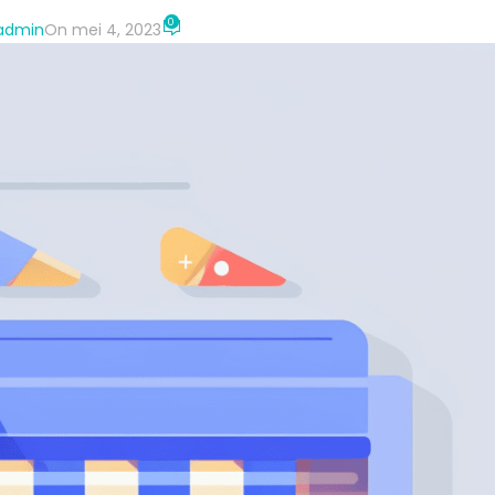
0
-admin
On mei 4, 2023