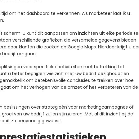
et tijd om het dashboard te verkennen. Als marketeer laat ik u
n.
t scherm. U kunt dit aanpassen om inzichten uit elke periode te
staan ​​verschillende grafieken die verzamelde gegevens bieden
erd door klanten die zoeken op Google Maps. Hierdoor krijgt u ee
 bedrijf omgaan.
plitsingen voor specifieke activiteiten met betrekking tot
nt u beter begrijpen wie zich met uw bedrijf bezighoudt en
gemakkelijk om betekenisvolle conclusies te trekken over hoe
 nu gaat om het verhogen van de omzet of het verbeteren van de
an beslissingen over strategieën voor marketingcampagnes of
oei van uw bedrijf zullen stimuleren. Met al dit inzicht bij de
g nooit zo eenvoudig geweest!
prestatiestatistieken