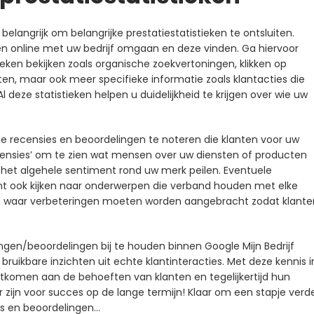
belangrijk om belangrijke prestatiestatistieken te ontsluiten.
ten online met uw bedrijf omgaan en deze vinden. Ga hiervoor
tieken bekijken zoals organische zoekvertoningen, klikken op
en, maar ook meer specifieke informatie zoals klantacties die
l deze statistieken helpen u duidelijkheid te krijgen over wie uw
e recensies en beoordelingen te noteren die klanten voor uw
ecensies’ om te zien wat mensen over uw diensten of producten
het algehele sentiment rond uw merk peilen. Eventuele
t ook kijken naar onderwerpen die verband houden met elke
weet waar verbeteringen moeten worden aangebracht zodat klante
ingen/beoordelingen bij te houden binnen Google Mijn Bedrijf
ruikbare inzichten uit echte klantinteracties. Met deze kennis i
tkomen aan de behoeften van klanten en tegelijkertijd hun
 zijn voor succes op de lange termijn! Klaar om een ​​stapje verd
es en beoordelingen…