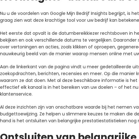
Nu u de voordelen van Google Mijn Bedrijf Insights begrijpt, is h
graag zien wat deze krachtige tool voor uw bedrijf kan betekene
Het eerste dat opvalt is de datumbereikkiezer rechtsboven in he
bekijken en ook verschillende datums te vergelijken. Daaronder 
over vertoningen en acties, zoals klikken of oproepen, gegenere
nauwkeurig beeld van de manier waarop mensen online met uw
Aan de linkerkant van de pagina vindt u meer gedetailleerde uits
zoekopdrachten, berichten, recensies en meer. Op die manier ku
waarom ze dat doen. Met al deze beschikbare informatie is het 
effectief elk kanaal is in het bereiken van uw doelen – of het
klantenservice.
Al deze inzichten zijn van onschatbare waarde bij het nemen v
budgettoewijzing. Ze helpen u slimmere keuzes te maken die de gr
hand is het ontsluiten van belangrijke prestatiestatistieken no
Ontsluiten van belangrijke 