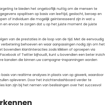
geting te bieden het ongelooflijk nuttig om de mensen te
 gegevens opsplitsen op basis van leeftijd, geslacht, beroep en
n of individuen die mogelijk geïnteresseerd zijn in wat u
n en ervoor te zorgen dat u op het juiste moment de juiste
olgen van de prestaties in de loop van de tijd. Met de eenvoudig
en verbetering behoeven en waar aanpassingen nodig zijn om het
 bovendien klantinteracties zoals klikken of oproepen via
acebook of Twitter bijhoudt, kunt u bovendien een beter inzich
andere kanalen die binnen uw campagne-inspanningen worden
p basis van realtime analyses in plaats van op giswerk, waardoor
zullen opleveren. Door het inzichtendashboard verder te
ies kan zijn bij het nemen van beslissingen over het succesvol
erkennen