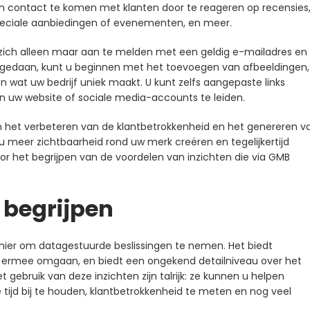
n contact te komen met klanten door te reageren op recensies
speciale aanbiedingen of evenementen, en meer.
ft zich alleen maar aan te melden met een geldig e-mailadres en
eft gedaan, kunt u beginnen met het toevoegen van afbeeldingen,
n wat uw bedrijf uniek maakt. U kunt zelfs aangepaste links
n uw website of sociale media-accounts te leiden.
m het verbeteren van de klantbetrokkenheid en het genereren v
 u meer zichtbaarheid rond uw merk creëren en tegelijkertijd
oor het begrijpen van de voordelen van inzichten die via GMB
 begrijpen
manier om datagestuurde beslissingen te nemen. Het biedt
 en ermee omgaan, en biedt een ongekend detailniveau over het
ebruik van deze inzichten zijn talrijk: ze kunnen u helpen
e tijd bij te houden, klantbetrokkenheid te meten en nog veel