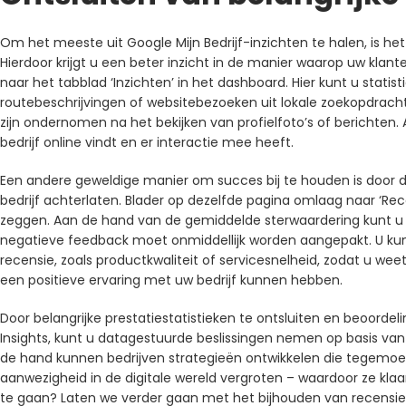
Om het meeste uit Google Mijn Bedrijf-inzichten te halen, is het 
Hierdoor krijgt u een beter inzicht in de manier waarop uw klan
naar het tabblad ‘Inzichten’ in het dashboard. Hier kunt u statis
routebeschrijvingen of websitebezoeken uit lokale zoekopdracht
zijn ondernomen na het bekijken van profielfoto’s of berichten. A
bedrijf online vindt en er interactie mee heeft.
Een andere geweldige manier om succes bij te houden is door d
bedrijf achterlaten. Blader op dezelfde pagina omlaag naar ‘R
zeggen. Aan de hand van de gemiddelde sterwaardering kunt u 
negatieve feedback moet onmiddellijk worden aangepakt. U kun
recensie, zoals productkwaliteit of servicesnelheid, zodat u 
een positieve ervaring met uw bedrijf kunnen hebben.
Door belangrijke prestatiestatistieken te ontsluiten en beoordel
Insights, kunt u datagestuurde beslissingen nemen op basis van b
de hand kunnen bedrijven strategieën ontwikkelen die tegemoe
aanwezigheid in de digitale wereld vergroten – waardoor ze klaar
te gaan? Laten we verder gaan met het bijhouden van recensi