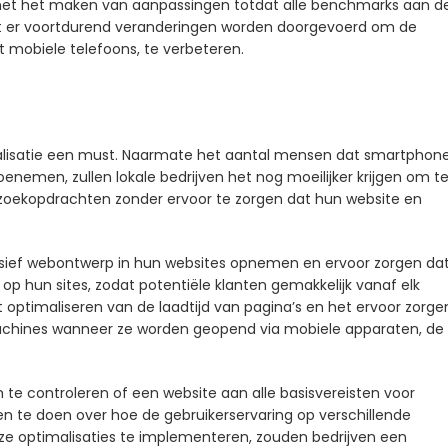
 met het maken van aanpassingen totdat alle benchmarks aan d
 er voortdurend veranderingen worden doorgevoerd om de
 mobiele telefoons, te verbeteren.
imalisatie een must. Naarmate het aantal mensen dat smartphon
toenemen, zullen lokale bedrijven het nog moeilijker krijgen om t
 zoekopdrachten zonder ervoor te zorgen dat hun website en
nsief webontwerp in hun websites opnemen en ervoor zorgen da
 op hun sites, zodat potentiële klanten gemakkelijk vanaf elk
ptimaliseren van de laadtijd van pagina’s en het ervoor zorge
achines wanneer ze worden geopend via mobiele apparaten, de
 te controleren of een website aan alle basisvereisten voor
n te doen over hoe de gebruikerservaring op verschillende
ze optimalisaties te implementeren, zouden bedrijven een