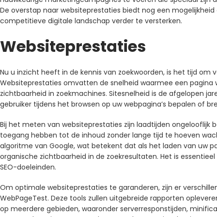
De overstap naar websiteprestaties biedt nog een mogelijkhei
competitieve digitale landschap verder te versterken.
Websiteprestaties
Nu u inzicht heeft in de kennis van zoekwoorden, is het tijd om
Websiteprestaties omvatten de snelheid waarmee een pagina wo
zichtbaarheid in zoekmachines. Sitesnelheid is de afgelopen ja
gebruiker tijdens het browsen op uw webpagina’s bepalen of br
Bij het meten van websiteprestaties zijn laadtijden ongelooflijk
toegang hebben tot de inhoud zonder lange tijd te hoeven wacht
algoritme van Google, wat betekent dat als het laden van uw pa
organische zichtbaarheid in de zoekresultaten. Het is essentieel
SEO-doeleinden.
Om optimale websiteprestaties te garanderen, zijn er verschillen
WebPageTest. Deze tools zullen uitgebreide rapporten oplever
op meerdere gebieden, waaronder serverresponstijden, minific