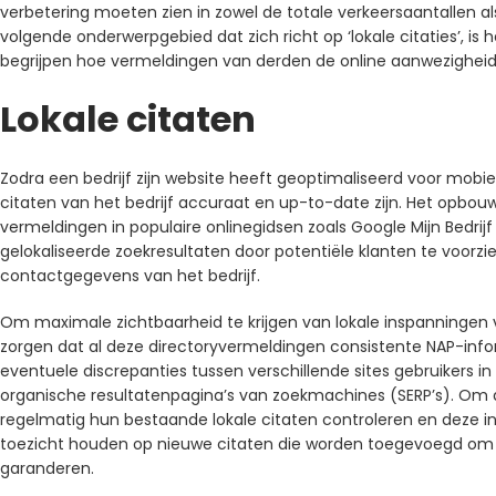
verbetering moeten zien in zowel de totale verkeersaantallen als
volgende onderwerpgebied dat zich richt op ‘lokale citaties’, i
begrijpen hoe vermeldingen van derden de online aanwezigheid 
Lokale citaten
Zodra een bedrijf zijn website heeft geoptimaliseerd voor mobiel
citaten van het bedrijf accuraat en up-to-date zijn. Het opbou
vermeldingen in populaire onlinegidsen zoals Google Mijn Bedrijf 
gelokaliseerde zoekresultaten door potentiële klanten te voorz
contactgegevens van het bedrijf.
Om maximale zichtbaarheid te krijgen van lokale inspanningen v
zorgen dat al deze directoryvermeldingen consistente NAP-in
eventuele discrepanties tussen verschillende sites gebruikers i
organische resultatenpagina’s van zoekmachines (SERP’s). Om 
regelmatig hun bestaande lokale citaten controleren en deze i
toezicht houden op nieuwe citaten die worden toegevoegd om d
garanderen.