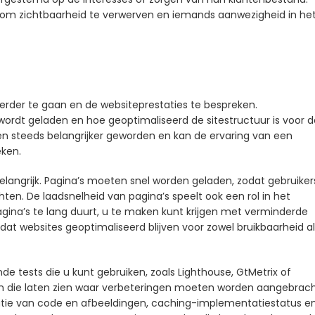
d om zichtbaarheid te verwerven en iemands aanwezigheid in he
 verder te gaan en de websiteprestaties te bespreken.
rdt geladen en hoe geoptimaliseerd de sitestructuur is voor d
ren steeds belangrijker geworden en kan de ervaring van een
eken.
 belangrijk. Pagina’s moeten snel worden geladen, zodat gebruiker
en. De laadsnelheid van pagina’s speelt ook een rol in het
gina’s te lang duurt, u te maken kunt krijgen met verminderde
 dat websites geoptimaliseerd blijven voor zowel bruikbaarheid a
de tests die u kunt gebruiken, zoals Lighthouse, GtMetrix of
en die laten zien waar verbeteringen moeten worden aangebrac
atie van code en afbeeldingen, caching-implementatiestatus e