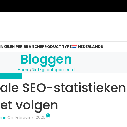
INKELEN PER BRANCHE
PRODUCT TYPE
NEDERLANDS
Bloggen
Home
Niet-gecategoriseerd
TEGORISEERD
kale SEO-statistieken
et volgen
0
dmin
On februari 7, 2026