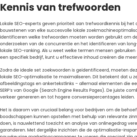
Kennis van trefwoorden
Lokale SEO-experts geven prioriteit aan trefwoordkennis bij het
bouwstenen van elke succesvolle lokale zoekmachineoptimalisa
identificeren welke trefwoorden moeten worden gebruikt om de 
onderzoeken van de concurrentie en het identificeren van long-
lokale SEO-ranking. Als u weet welke termen mensen gebruike
een specifiek bedrijf, kunt u effectieve inhoud creëren die mee
Zodra de ideale set zoekwoorden is geïdentificeerd, moeten 
lokale SEO-optimalisatie te maximaliseren. Dit betekent dat u 
afbeeldingstags en ankertekstlinks – allemaal elementen die een
SERP’s van Google (Search Engine Results Pages). De juiste co
verkeer genereren en tot hogere conversiepercentages leiden.
Het is daarom van cruciaal belang voor bedrijven om de behoef
boodschappen kunnen opstellen met behulp van relevante zinne
doen, is nauwlettend toezicht en analyse van onlinegedrag verei
garanderen. Met dergelijke inzichten die de optimalisatie-insp
nauwkeurige marketingcampagnes te voeren die speciaal zijn a