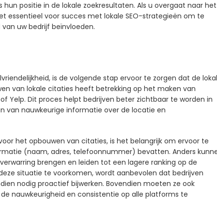
 hun positie in de lokale zoekresultaten. Als u overgaat naar het
s het essentieel voor succes met lokale SEO-strategieën om te
van uw bedrijf beïnvloeden.
vriendelijkheid, is de volgende stap ervoor te zorgen dat de loka
wen van lokale citaties heeft betrekking op het maken van
of Yelp. Dit proces helpt bedrijven beter zichtbaar te worden in
ien van nauwkeurige informatie over de locatie en
oor het opbouwen van citaties, is het belangrijk om ervoor te
formatie (naam, adres, telefoonnummer) bevatten. Anders kunn
n verwarring brengen en leiden tot een lagere ranking op de
deze situatie te voorkomen, wordt aanbevolen dat bedrijven
ndien nodig proactief bijwerken. Bovendien moeten ze ook
e nauwkeurigheid en consistentie op alle platforms te