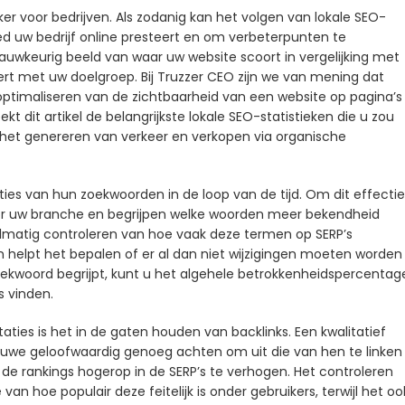
ker voor bedrijven. Als zodanig kan het volgen van lokale SEO-
ed uw bedrijf online presteert en om verbeterpunten te
 nauwkeurig beeld van waar uw website scoort in vergelijking met
eert met uw doelgroep. Bij Truzzer CEO zijn we van mening dat
 optimaliseren van de zichtbaarheid van een website op pagina’s
dit artikel de belangrijkste lokale SEO-statistieken die u zou
et genereren van verkeer en verkopen via organische
taties van hun zoekwoorden in de loop van de tijd. Om dit effectie
oor uw branche en begrijpen welke woorden meer bekendheid
elmatig controleren van hoe vaak deze termen op SERP’s
 en helpt het bepalen of er al dan niet wijzigingen moeten worden
oekwoord begrijpt, kunt u het algehele betrokkenheidspercentag
s vinden.
ties is het in de gaten houden van backlinks. Een kwalitatief
ouwe geloofwaardig genoeg achten om uit die van hen te linken
e rankings hogerop in de SERP’s te verhogen. Het controleren
 van hoe populair deze feitelijk is onder gebruikers, terwijl het oo