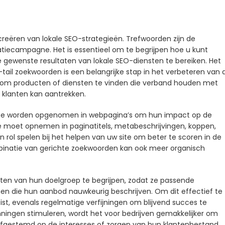
 creëren van lokale SEO-strategieën. Trefwoorden zijn de
tiecampagne. Het is essentieel om te begrijpen hoe u kunt
gewenste resultaten van lokale SEO-diensten te bereiken. Het
tail zoekwoorden is een belangrijke stap in het verbeteren van 
n om producten of diensten te vinden die verband houden met
r klanten kan aantrekken.
deze worden opgenomen in webpagina’s om hun impact op de
ze moet opnemen in paginatitels, metabeschrijvingen, koppen,
 rol spelen bij het helpen van uw site om beter te scoren in de
mbinatie van gerichte zoekwoorden kan ook meer organisch
ten van hun doelgroep te begrijpen, zodat ze passende
n die hun aanbod nauwkeurig beschrijven. Om dit effectief te
st, evenals regelmatige verfijningen om blijvend succes te
anningen stimuleren, wordt het voor bedrijven gemakkelijker om
fgestemd op de interesses of zorgen van hun klantenbestand.