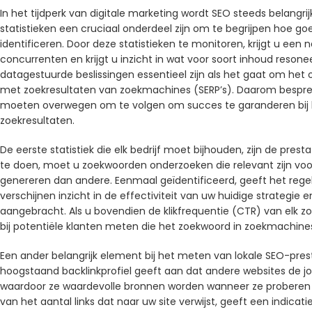
In het tijdperk van digitale marketing wordt SEO steeds belangrij
statistieken een cruciaal onderdeel zijn om te begrijpen hoe go
identificeren. Door deze statistieken te monitoren, krijgt u een
concurrenten en krijgt u inzicht in wat voor soort inhoud reson
datagestuurde beslissingen essentieel zijn als het gaat om het
met zoekresultaten van zoekmachines (SERP’s). Daarom bespreekt 
moeten overwegen om te volgen om succes te garanderen bij h
zoekresultaten.
De eerste statistiek die elk bedrijf moet bijhouden, zijn de pres
te doen, moet u zoekwoorden onderzoeken die relevant zijn v
genereren dan andere. Eenmaal geïdentificeerd, geeft het reg
verschijnen inzicht in de effectiviteit van uw huidige strategie
aangebracht. Als u bovendien de klikfrequentie (CTR) van elk z
bij potentiële klanten meten die het zoekwoord in zoekmachine
Een ander belangrijk element bij het meten van lokale SEO-presta
hoogstaand backlinkprofiel geeft aan dat andere websites de j
waardoor ze waardevolle bronnen worden wanneer ze proberen d
van het aantal links dat naar uw site verwijst, geeft een indicatie