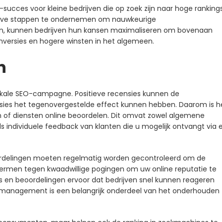
-succes voor kleine bedrijven die op zoek zijn naar hoge ranking
actieve stappen te ondernemen om nauwkeurige
den, kunnen bedrijven hun kansen maximaliseren om bovenaan
onversies en hogere winsten in het algemeen.
n
lokale SEO-campagne. Positieve recensies kunnen de
ensies het tegenovergestelde effect kunnen hebben. Daarom is h
n of diensten online beoordelen. Dit omvat zowel algemene
s individuele feedback van klanten die u mogelijk ontvangt via 
oordelingen moeten regelmatig worden gecontroleerd om de
ermen tegen kwaadwillige pogingen om uw online reputatie te
 en beoordelingen ervoor dat bedrijven snel kunnen reageren
iemanagement is een belangrijk onderdeel van het onderhouden