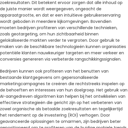
zoekresultaten. Dit betekent ervoor zorgen dat alle inhoud op
de juiste manier wordt weergegeven, ongeacht de
apparaatgrootte, en dat er een intuïtieve gebruikerservaring
wordt geboden in meerdere kijkomgevingen. Bovendien
moeten bedrijven profiteren van verschillende technieken,
zoals geotargeting, om hun zichtbaarheid binnen
gelokaliseerde markten verder te vergroten. Door gebruik te
maken van de beschikbare technologieën kunnen organisaties
potentiële klanten nauwkeuriger targeten en meer verkeer en
conversies genereren via verbeterde rangschikkingssignalen.
Bedrijven kunnen ook profiteren van het benutten van
bestaande klantgegevens om gepersonaliseerde
marketingcampagnes te creëren die rechtstreeks inspelen op
de behoeften en interesses van hun doelgroep. Het gebruik van
AI-aangedreven algoritmen kan helpen bij het ontwikkelen van
effectieve strategieën die gericht zijn op het verbeteren van
zowel organische als betaalde zoekresultaten en tegelijkertijd
het rendement op de investering (ROI) verhogen. Door
geavanceerde oplossingen te omarmen, zijn bedrijven beter
gepositioneerd om te profiteren van de huidige mobiele trends