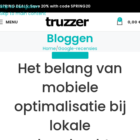
Skip to navigation
SPRING DEALS: Save 20% with code SPRING20
Skip to main content
0
MENU
0,00
Bloggen
Home
Google-recensies
GOOGLE-RECENSIES
Het belang van
mobiele
optimalisatie bij
lokale