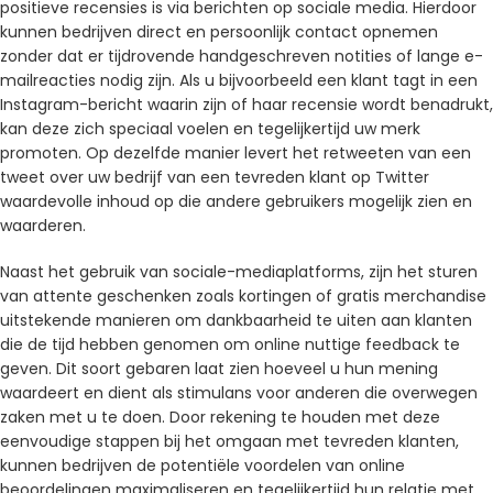
positieve recensies is via berichten op sociale media. Hierdoor
kunnen bedrijven direct en persoonlijk contact opnemen
zonder dat er tijdrovende handgeschreven notities of lange e-
mailreacties nodig zijn. Als u bijvoorbeeld een klant tagt in een
Instagram-bericht waarin zijn of haar recensie wordt benadrukt,
kan deze zich speciaal voelen en tegelijkertijd uw merk
promoten. Op dezelfde manier levert het retweeten van een
tweet over uw bedrijf van een tevreden klant op Twitter
waardevolle inhoud op die andere gebruikers mogelijk zien en
waarderen.
Naast het gebruik van sociale-mediaplatforms, zijn het sturen
van attente geschenken zoals kortingen of gratis merchandise
uitstekende manieren om dankbaarheid te uiten aan klanten
die de tijd hebben genomen om online nuttige feedback te
geven. Dit soort gebaren laat zien hoeveel u hun mening
waardeert en dient als stimulans voor anderen die overwegen
zaken met u te doen. Door rekening te houden met deze
eenvoudige stappen bij het omgaan met tevreden klanten,
kunnen bedrijven de potentiële voordelen van online
beoordelingen maximaliseren en tegelijkertijd hun relatie met