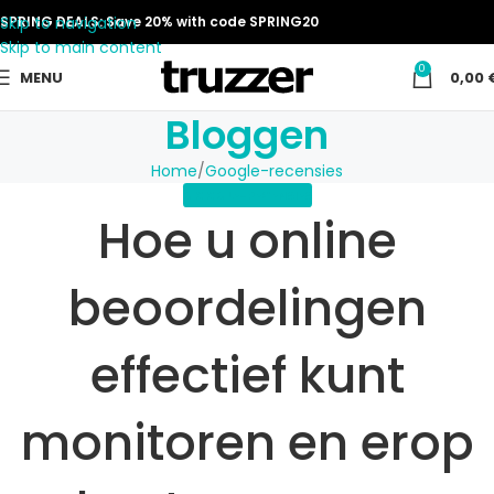
Skip to navigation
SPRING DEALS: Save 20% with code SPRING20
Skip to main content
0
MENU
0,00
Bloggen
Home
Google-recensies
GOOGLE-RECENSIES
Hoe u online
beoordelingen
effectief kunt
monitoren en erop