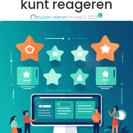
kunt reageren
0
truzzer-admin
On mei 3, 2023