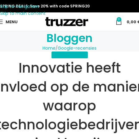
Skip to navigation
SPRING DEALS: Save 20% with code SPRING20
Skip to main content
0
MENU
0,00
Bloggen
Home
Google-recensies
GOOGLE-RECENSIES
Innovatie heeft
invloed op de manie
waarop
technologiebedrijve