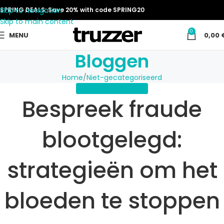
Skip to navigation
SPRING DEALS: Save 20% with code SPRING20
Skip to main content
0
MENU
0,00
Bloggen
Home
Niet-gecategoriseerd
NIET-GECATEGORISEERD
Bespreek fraude
blootgelegd:
strategieën om het
bloeden te stoppen