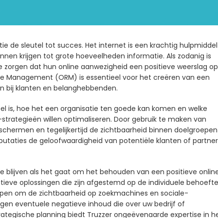
tie de sleutel tot succes. Het internet is een krachtig hulpmiddel
nen krijgen tot grote hoeveelheden informatie. Als zodanig is
e zorgen dat hun online aanwezigheid een positieve weerslag op
tie Management (ORM) is essentieel voor het creëren van een
n bij klanten en belanghebbenden.
el is, hoe het een organisatie ten goede kan komen en welke
rategieën willen optimaliseren. Door gebruik te maken van
eschermen en tegelijkertijd de zichtbaarheid binnen doelgroepen
putaties de geloofwaardigheid van potentiële klanten of partner
te blijven als het gaat om het behouden van een positieve onlin
atieve oplossingen die zijn afgestemd op de individuele behoeft
tworpen om de zichtbaarheid op zoekmachines en sociale-
gen eventuele negatieve inhoud die over uw bedrijf of
rategische planning biedt Truzzer ongeëvenaarde expertise in h