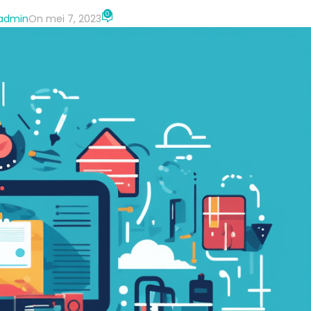
0
-admin
On mei 7, 2023