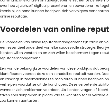
communicatiekanalen om doelgroepen effectief te bereiken. D
over hoe zij zichzelf digitaal presenteren en bevorderen ze te
kennis bij de hand kunnen bedrijven zich vervolgens concentre
online reputatie.
Voordelen van online rep
De voordelen van online reputatiemanagement zijn talrijk en voor b
een essentieel onderdeel van elke succesvolle strategie. Bedr
klanten willen versterken en zich willen beschermen tegen repu
reputatiemanagement.
Een van de belangrijkste voordelen van deze praktijk is dat bedri
identificeren voordat deze een schadelijke realiteit worden. Doo
en rankings in zoekmachines te monitoren, kunnen bedrijven
verhelpen voordat ze uit de hand lopen. Deze verbeterde zichtbaa
wanneer zich problemen voordoen; Als klanten vragen of klach
zaken snel aanpakken in plaats van te wachten tot er verdere 
zou kunnen aantasten.