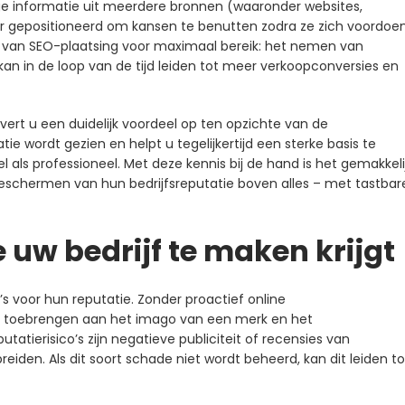
ge informatie uit meerdere bronnen (waaronder websites,
ter gepositioneerd om kansen te benutten zodra ze zich voordoen
n van SEO-plaatsing voor maximaal bereik: het nemen van
an in de loop van de tijd leiden tot meer verkoopconversies en
ert u een duidelijk voordeel op ten opzichte van de
ie wordt gezien en helpt u tegelijkertijd een sterke basis te
als professioneel. Met deze kennis bij de hand is het gemakkeli
beschermen van hun bedrijfsreputatie boven alles – met tastbar
 uw bedrijf te maken krijgt
s voor hun reputatie. Zonder proactief online
e toebrengen aan het imago van een merk en het
erisico’s zijn negatieve publiciteit of recensies van
eiden. Als dit soort schade niet wordt beheerd, kan dit leiden to