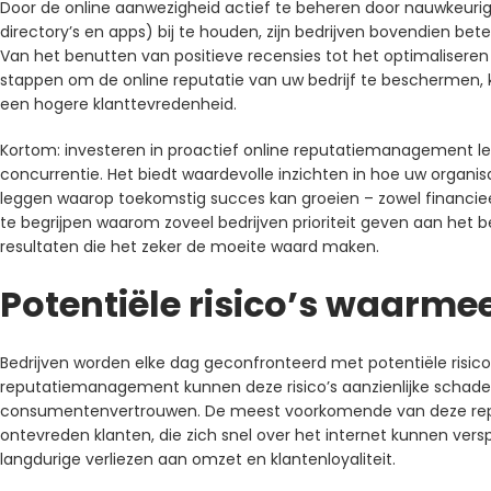
Door de online aanwezigheid actief te beheren door nauwkeuri
directory’s en apps) bij te houden, zijn bedrijven bovendien be
Van het benutten van positieve recensies tot het optimalisere
stappen om de online reputatie van uw bedrijf te beschermen, k
een hogere klanttevredenheid.
Kortom: investeren in proactief online reputatiemanagement lev
concurrentie. Het biedt waardevolle inzichten in hoe uw organisat
leggen waarop toekomstig succes kan groeien – zowel financieel 
te begrijpen waarom zoveel bedrijven prioriteit geven aan het 
resultaten die het zeker de moeite waard maken.
Potentiële risico’s waarmee
Bedrijven worden elke dag geconfronteerd met potentiële risico’
reputatiemanagement kunnen deze risico’s aanzienlijke schad
consumentenvertrouwen. De meest voorkomende van deze reputati
ontevreden klanten, die zich snel over het internet kunnen verspr
langdurige verliezen aan omzet en klantenloyaliteit.