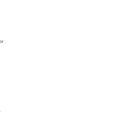
p
or
.