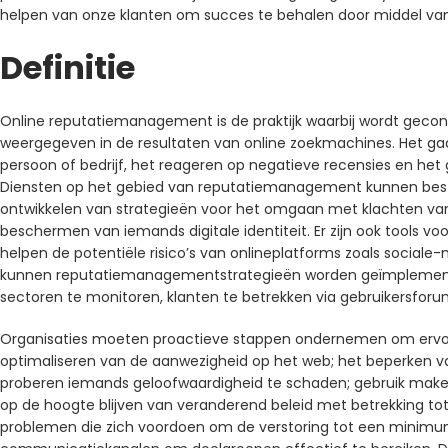
helpen van onze klanten om succes te behalen door middel van
Definitie
Online reputatiemanagement is de praktijk waarbij wordt gecont
weergegeven in de resultaten van online zoekmachines. Het ga
persoon of bedrijf, het reageren op negatieve recensies en het 
Diensten op het gebied van reputatiemanagement kunnen best
ontwikkelen van strategieën voor het omgaan met klachten van 
beschermen van iemands digitale identiteit. Er zijn ook tools 
helpen de potentiële risico’s van onlineplatforms zoals social
kunnen reputatiemanagementstrategieën worden geïmplementeer
sectoren te monitoren, klanten te betrekken via gebruikersfor
Organisaties moeten proactieve stappen ondernemen om ervoor t
optimaliseren van de aanwezigheid op het web; het beperken va
proberen iemands geloofwaardigheid te schaden; gebruik make
op de hoogte blijven van veranderend beleid met betrekking tot
problemen die zich voordoen om de verstoring tot een minimum