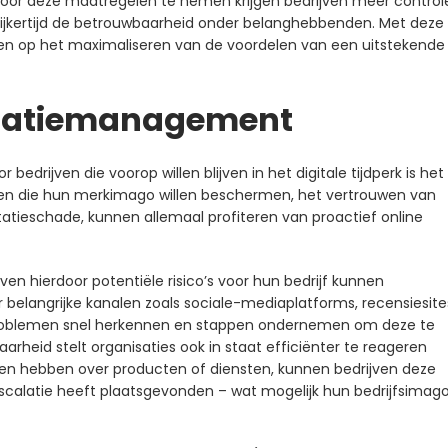
oor deze maatregelen te nemen krijgen bedrijven meer control
gelijkertijd de betrouwbaarheid onder belanghebbenden. Met deze
ren op het maximaliseren van de voordelen van een uitstekende
utatiemanagement
edrijven die voorop willen blijven in het digitale tijdperk is het
ijven die hun merkimago willen beschermen, het vertrouwen van
tatieschade, kunnen allemaal profiteren van proactief online
jven hierdoor potentiële risico’s voor hun bedrijf kunnen
r belangrijke kanalen zoals sociale-mediaplatforms, recensiesite
 problemen snel herkennen en stappen ondernemen om deze te
rheid stelt organisaties ook in staat efficiënter te reageren
ten hebben over producten of diensten, kunnen bedrijven deze
escalatie heeft plaatsgevonden – wat mogelijk hun bedrijfsimag