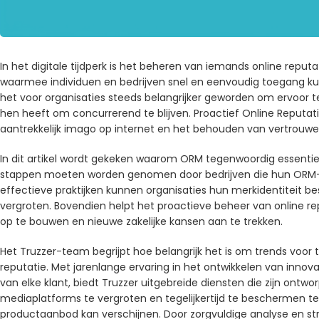
In het digitale tijdperk is het beheren van iemands online reputa
waarmee individuen en bedrijven snel en eenvoudig toegang kun
het voor organisaties steeds belangrijker geworden om ervoor t
hen heeft om concurrerend te blijven. Proactief Online Reputa
aantrekkelijk imago op internet en het behouden van vertrouwe
In dit artikel wordt gekeken waarom ORM tegenwoordig essentie
stappen moeten worden genomen door bedrijven die hun ORM-st
effectieve praktijken kunnen organisaties hun merkidentiteit b
vergroten. Bovendien helpt het proactieve beheer van online re
op te bouwen en nieuwe zakelijke kansen aan te trekken.
Het Truzzer-team begrijpt hoe belangrijk het is om trends voor 
reputatie. Met jarenlange ervaring in het ontwikkelen van innov
van elke klant, biedt Truzzer uitgebreide diensten die zijn on
mediaplatforms te vergroten en tegelijkertijd te beschermen te
productaanbod kan verschijnen. Door zorgvuldige analyse en st