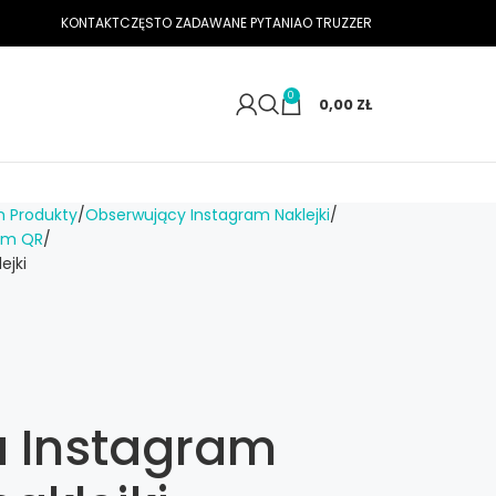
KONTAKT
CZĘSTO ZADAWANE PYTANIA
O TRUZZER
0
0,00
ZŁ
m Produkty
Obserwujący Instagram Naklejki
dem QR
ejki
a Instagram