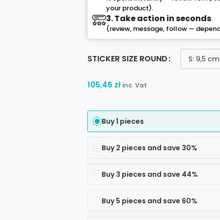
your product).
3. Take action in seconds
(review, message, follow — depend
STICKER SIZE ROUND
105,46
zł
inc. Vat
Buy 1 pieces
Buy 2 pieces and save 30%
Buy 3 pieces and save 44%
Buy 5 pieces and save 60%