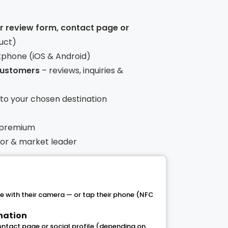
ur review form, contact page or
uct)
tphone (iOS & Android)
 customers
– reviews, inquiries &
t to your chosen destination
 premium
ntor & market leader
 with their camera — or tap their phone (NFC
ination
contact page or social profile (depending on