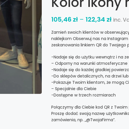
Kolor ikony 
105,46
zł
–
122,34
zł
inc. V
Zamień swoich klientów w obserwując
naklejkom Obserwuj nas na Instagram 
zeskanowania linkiem QR do Twojego p
-Nadaje się do użytku wewnątrz i na z
– Odporny na warunki atmosferyczne
-Nadaje się do każdej gładkiej powierz
-Do sklepów detalicznych, na drzwi lu
-Pokazuje Twoim klientom, że mogą Ci
– Specjalnie dla Ciebie
-Dostępne w trzech rozmiarach
Połączymy dla Ciebie kod QR z Twoim 
Proszę dodać swoją nazwę użytkownika
zamówienia, np. „@TwojaFirma”.