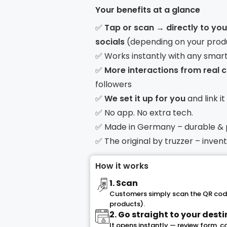
Your benefits at a glance
✅
Tap or scan → directly to yo
socials
(depending on your prod
✅ Works instantly with any smar
✅
More interactions from real
followers
✅
We set it up for you
and link i
✅ No app. No extra tech.
✅ Made in Germany – durable &
✅ The original by truzzer – inve
How it works
1. Scan
Customers simply scan the QR code
products).
2. Go straight to your dest
It opens instantly — review form, 