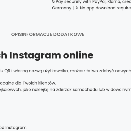
🔒 Pay securely with PayPal, Klarna, cre
Germany | 📱 No app download require
OPIS
INFORMACJE DODATKOWE
ch Instagram online
 kodu QR i własną nazwą użytkownika, możesz łatwo zdobyć nowy
calne dla Twoich klientów.
wejściowych, jako naklejkę na zderzak samochodu lub w dowolny
hód Instagram