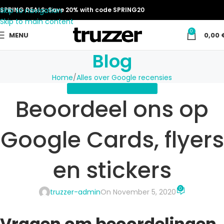
Skip to navigation
SPRING DEALS: Save 20% with code SPRING20
Skip to main content
0
MENU
0,00
Blog
Home
Alles over Google recensies
ALLES OVER GOOGLE RECENSIES
Beoordeel ons op
Google Cards, flyers
en stickers
0
truzzer-admin
On November 5, 2020
Vragen om beoordelingen